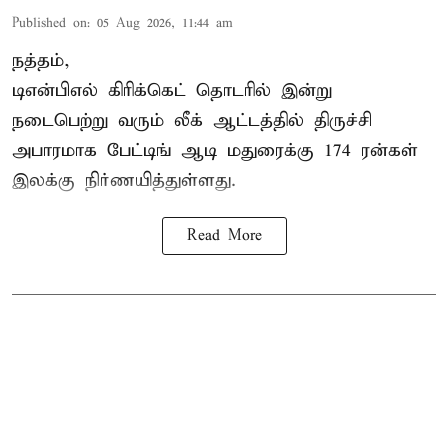
Published on
:
05 Aug 2026, 11:44 am
நத்தம்,
டிஎன்பிஎல்
கிரிக்கெட் தொடரில் இன்று
நடைபெற்று வரும் லீக் ஆட்டத்தில் திருச்சி
அபாரமாக பேட்டிங் ஆடி மதுரைக்கு 174 ரன்கள்
இலக்கு நிர்ணயித்துள்ளது.
Read More