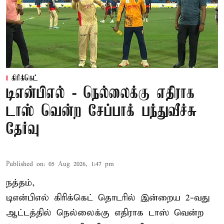
கிரிக்கெட்
டிஎன்பிஎல் - நெல்லைக்கு எதிராக
டாஸ் வென்ற சேப்பாக் பந்துவீச்சு
தேர்வு
Published on
:
05 Aug 2026, 1:47 pm
நத்தம்,
டிஎன்பிஎல்
கிரிக்கெட் தொடரில் இன்றைய 2-வது
ஆட்டத்தில் நெல்லைக்கு எதிராக டாஸ் வென்ற