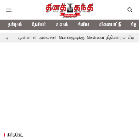
தமிழகம்
தேசியம்
உலகம்
சினிமா
விளையாட்டு
ஜோத
்னாள் அமைச்சர் பொன்முடிக்கு சென்னை நீதிமன்றம் பிடிவாராண்ட்
த
கிரிக்கெட்