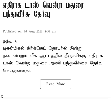
எதிராக டாஸ் வென்ற மதுரை
பந்துவீச்சு தேர்வு
Published on
:
05 Aug 2026, 9:39 am
நத்தம்,
டிஎன்பிஎல்
கிரிக்கெட் தொடரில் இன்று
நடைபெறும் லீக் ஆட்டத்தில் திருச்சிக்கு எதிராக
டாஸ் வென்ற மதுரை அணி பந்துவீச்சை தேர்வு
செய்துள்ளது.
Read More
X