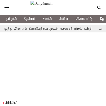
தமிழகம்
தேசியம்
உலகம்
சினிமா
விளையாட்டு
ஜோத
்து தீர்மானம் நிறைவேற்றம்: முதல்-அமைச்சர் விஜய் நன்றி
மக்களவையில்
கிரிக்கெட்