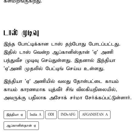
களமிறங்குகிறது.
டாஸ் முடிவு
இந்த போட்டிக்கான டாஸ் தற்போது போடப்பட்டது.
இதில் டாஸ் வென்ற ஆப்கானிஸ்தான் ’ஏ’ அணி
பந்துவீச முடிவு செய்துள்ளது. இதனால் இந்தியா
’ஏ’அணி முதலில் பேட்டிங் செய்ய உள்ளது.
இந்தியா 'ஏ' அணியில் வலது தோள்பட்டை காயம்
காயம் காரணமாக யுத்வீர் சிங் விலகியநிலையில்,
அவருக்கு பதிலாக அசோக் சர்மா சேர்க்கப்பட்டுள்ளார்.
இந்தியா ஏ
India A
ODI
INDvAFG
AFGANISTAN A
ஆப்கானிஸ்தான் ஏ