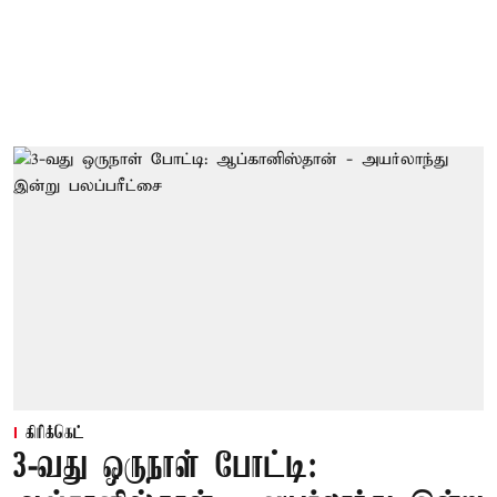
கிரிக்கெட்
3-வது ஒருநாள் போட்டி: