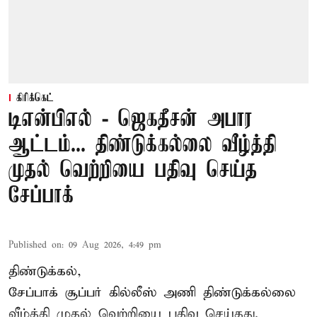
கிரிக்கெட்
டிஎன்பிஎல் - ஜெகதீசன் அபார
ஆட்டம்... திண்டுக்கல்லை வீழ்த்தி
முதல் வெற்றியை பதிவு செய்த
சேப்பாக்
Published on
:
09 Aug 2026, 4:49 pm
திண்டுக்கல்,
சேப்பாக்
சூப்பர் கில்லீஸ் அணி திண்டுக்கல்லை
வீழ்த்தி முதல் வெற்றியை பதிவு செய்தது.