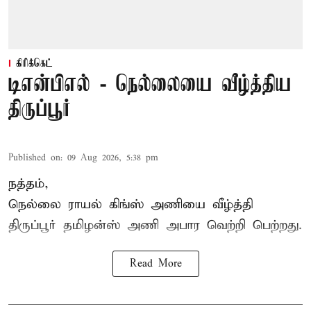
கிரிக்கெட்
டிஎன்பிஎல் - நெல்லையை வீழ்த்திய
திருப்பூர்
Published on
:
09 Aug 2026, 5:38 pm
நத்தம்,
நெல்லை ராயல் கிங்ஸ்
அணியை வீழ்த்தி
திருப்பூர் தமிழன்ஸ் அணி அபார வெற்றி பெற்றது.
Read More