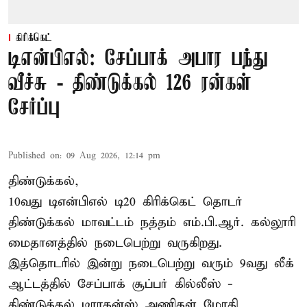
கிரிக்கெட்
டிஎன்பிஎல்: சேப்பாக் அபார பந்து
வீச்சு - திண்டுக்கல் 126 ரன்கள்
சேர்ப்பு
Published on
:
09 Aug 2026, 12:14 pm
திண்டுக்கல்,
10வது டிஎன்பிஎல் டி20
கிரிக்கெட்
தொடர்
திண்டுக்கல் மாவட்டம் நத்தம் எம்.பி.ஆர். கல்லூரி
மைதானத்தில் நடைபெற்று வருகிறது.
இத்தொடரில் இன்று நடைபெற்று வரும் 9வது லீக்
ஆட்டத்தில் சேப்பாக் சூப்பர் கில்லீஸ் -
திண்டுக்கல் டிராகன்ஸ் அணிகள் மோதி