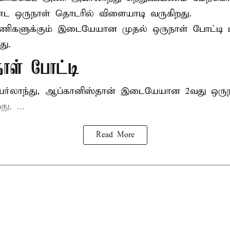
ட ஒருநாள் தொடரில் விளையாடி வருகிறது.
ணிகளுக்கும் இடையேயான முதல் ஒருநாள் போட்ட
து.
நாள் போட்டி
யர்லாந்து, ஆப்கானிஸ்தான் இடையேயான 2வது ஒருந
ு. ...
Read More