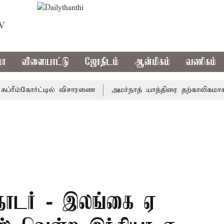
TV
மா
விளையாட்டு
ஜோதிடம்
ஆன்மிகம்
வணிகம்
ரீம்கோர்ட்டில் விசாரணை
அமர்நாத் யாத்திரை தற்காலிகமாக நிறு
 தொடர் - இலங்கை ஏ