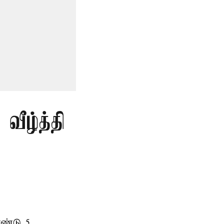
வீழ்த்தி
ண்டு 5