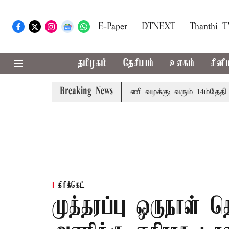
E-Paper
DTNEXT
Thanthi 
தமிழகம்
தேசியம்
உலகம்
சினி
Breaking News
ரின் குடும்பத்தினருக்கு அரசுப்பணி வழக்கு; வரும் 14ம்தேதி சுப்
கிரிக்கெட்
முத்தரப்பு ஒருநாள்