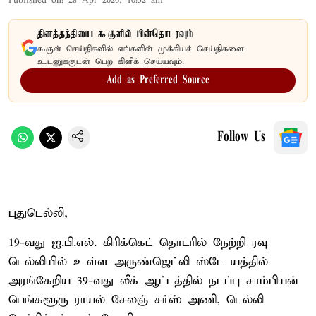
Published on
:
28 Apr 2026, 10:52 am
தினத்தந்தியை கூகுளில் பின்தொடரவும்
கூகுள் செய்திகளில் எங்களின் முக்கியச் செய்திகளை
உடனுக்குடன் பெற கிளிக் செய்யவும்.
Add as Preferred Source
Follow Us
புதுடெல்லி,
19-வது ஐ.பி.எல். கிரிக்கெட் தொடரில் நேற்றி ரவு
டெல்லியில் உள்ள அருண்ஜெட்லி ஸ்டே யத்தில்
அரங்கேறிய 39-வது லீக் ஆட்டத்தில் நடப்பு சாம்பியன்
பெங்களூரு ராயல் சேலஞ் சர்ஸ் அணி, டெல்லி