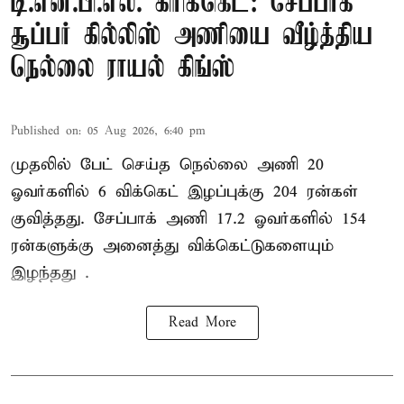
டி.என்.பி.எல். கிரிக்கெட்: சேப்பாக்
சூப்பர் கில்லிஸ் அணியை வீழ்த்திய
நெல்லை ராயல் கிங்ஸ்
Published on
:
05 Aug 2026, 6:40 pm
முதலில் பேட் செய்த நெல்லை அணி 20
ஓவர்களில் 6 விக்கெட் இழப்புக்கு 204 ரன்கள்
குவித்தது. சேப்பாக் அணி 17.2 ஓவர்களில் 154
ரன்களுக்கு அனைத்து விக்கெட்டுகளையும்
இழந்தது .
Read More