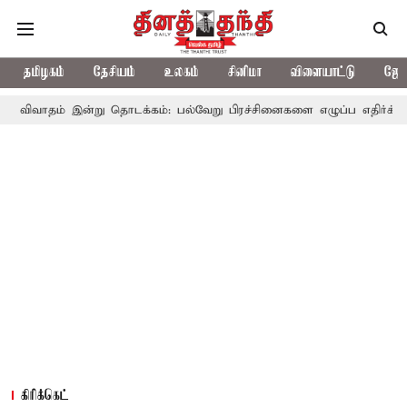
தமிழகம்
தேசியம்
உலகம்
சினிமா
விளையாட்டு
ஜோத
்று தொடக்கம்: பல்வேறு பிரச்சினைகளை எழுப்ப எதிர்க்கட்சிகள் திட்டம்
கிரிக்கெட்