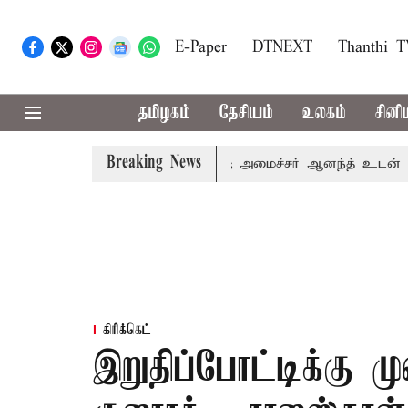
E-Paper
DTNEXT
Thanthi 
தமிழகம்
தேசியம்
உலகம்
சினி
Breaking News
தமிழக அரசியலில் பரபரப்பு; அமைச்சர் ஆனந்த் உடன் சி.வி. சண்ம
கிரிக்கெட்
இறுதிப்போட்டிக்கு 