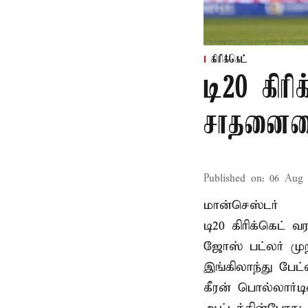
கிரிக்கெட்
டி20 கிரி
சாதனையை
Published on
:
06 Aug 
மான்செஸ்டர்
டி20 கிரிக்கெட்
ஜோஸ் பட்லர் முற
இங்கிலாந்து பேட
கீரன் பொல்லார்