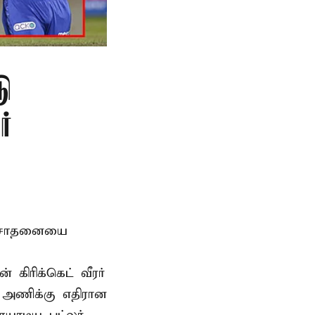
டு
்
டு சாதனையை
கிரிக்கெட் வீரர்
 அணிக்கு எதிரான