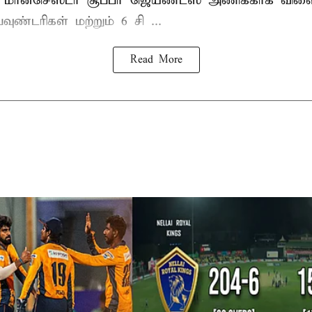
 மான்செஸ்டர் சூப்பர் ஜெயண்ட்ஸ் அணிக்காக விளை
வுண்டரிகள் மற்றும் 6 சி ...
Read More