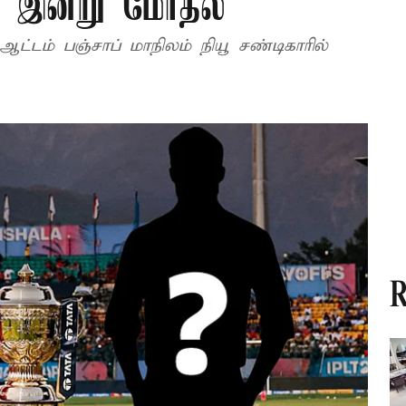
் இன்று மோதல்
 ஆட்டம் பஞ்சாப் மாநிலம் நியூ சண்டிகாரில்
R