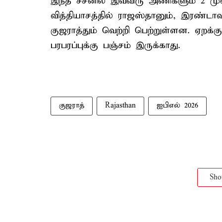
இந்த சீசனில் இவ்விரு அணிகளும் 2 முற
வித்தியாசத்தில் ராஜஸ்தானும், இரண்டாவத
குஜராத்தும் வெற்றி பெற்றுள்ளன. ஏறக்
பரபரப்புக்கு பஞ்சம் இருக்காது.
குஜராத்
Rajasthan
ஐபிஎல் 2026
Sh