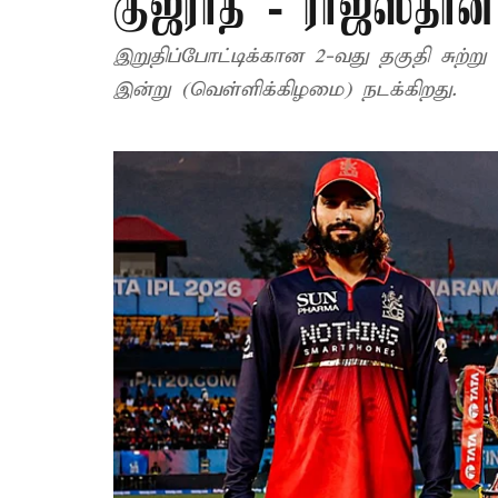
குஜராத் - ராஜஸ்தான
இறுதிப்போட்டிக்கான 2-வது தகுதி சுற்று
இன்று (வெள்ளிக்கிழமை) நடக்கிறது.