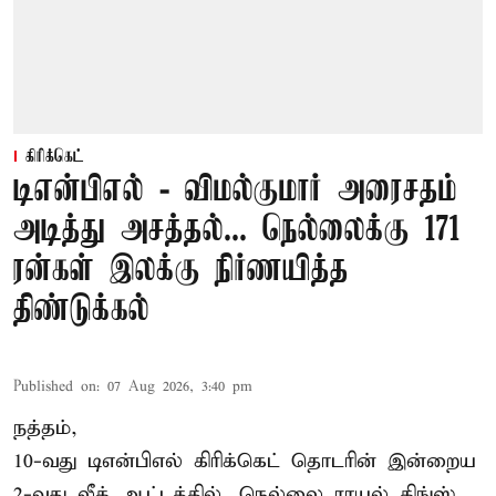
கிரிக்கெட்
டிஎன்பிஎல் - விமல்குமார் அரைசதம்
அடித்து அசத்தல்... நெல்லைக்கு 171
ரன்கள் இலக்கு நிர்ணயித்த
திண்டுக்கல்
Published on
:
07 Aug 2026, 3:40 pm
நத்தம்,
10-வது
டிஎன்பிஎல்
கிரிக்கெட் தொடரின் இன்றைய
2-வது லீக் ஆட்டத்தில், நெல்லை ராயல் கிங்ஸ்