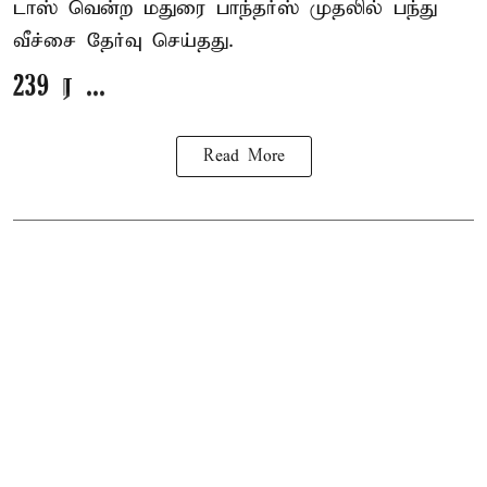
டாஸ் வென்ற மதுரை பாந்தர்ஸ் முதலில் பந்து
வீச்சை தேர்வு செய்தது.
239 ர ...
Read More