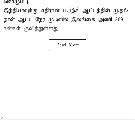
கொழும்பு,
இந்தியாவுக்கு எதிரான பயிற்சி ஆட்டத்தின் முதல்
நாள் ஆட்ட நேர முடிவில்
இலங்கை
அணி 363
ரன்கள் குவித்துள்ளது.
Read More
X