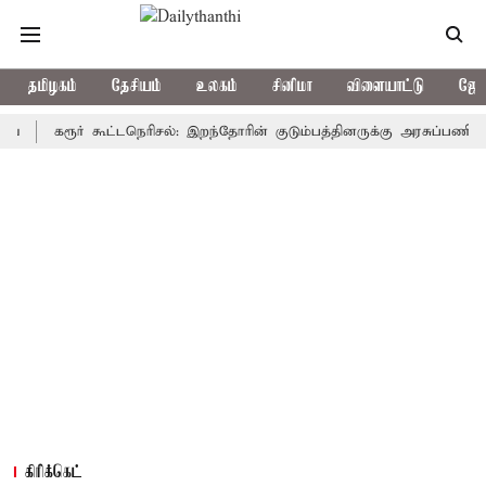
தமிழகம்
தேசியம்
உலகம்
சினிமா
விளையாட்டு
ஜோத
கரூர் கூட்டநெரிசல்: இறந்தோரின் குடும்பத்தினருக்கு அரசுப்பணி வழக்கு; 
கிரிக்கெட்