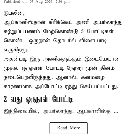
Published on
:
07 Aug 2026, 2:56 pm
டுப்லின்,
ஆப்கானிஸ்தான்
கிரிக்கெட்
அணி அயர்லாந்து
சுற்றுப்பயணம் மேற்கொண்டு 5 போட்டிகள்
கொண்ட ஒருநாள் தொடரில் விளையாடி
வருகிறது.
அதன்படி இரு அணிகளுக்கும் இடையேயான
முதல் ஒருநாள் போட்டி நேற்று முன் தினம்
நடைபெறவிருந்தது. ஆனால், கனமழை
காரணமாக அப்போட்டி ரத்து செய்யப்பட்டது.
2 வது ஒருநாள் போட்டி
இந்நிலையில், அயர்லாந்து, ஆப்கானிஸ்த ...
Read More