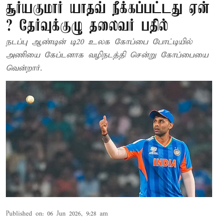
சூர்யகுமார் யாதவ் நீக்கப்பட்டது ஏன்
? தேர்வுக்குழு தலைவர் பதில்
நடப்பு ஆண்டின் டி20 உலக கோப்பை போட்டியில்
அணியை கேப்டனாக வழிநடத்தி சென்று கோப்பையை
வென்றார்.
Published on
:
06 Jun 2026, 9:28 am