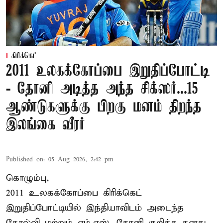
கிரிக்கெட்
2011 உலகக்கோப்பை இறுதிப்போட்டி
- தோனி அடித்த அந்த சிக்ஸர்...15
ஆண்டுகளுக்கு பிறகு மனம் திறந்த
இலங்கை வீரர்
Published on
:
05 Aug 2026, 2:42 pm
கொழும்பு,
2011 உலகக்கோப்பை
கிரிக்கெட்
இறுதிப்போட்டியில் இந்தியாவிடம் அடைந்த
தோல்வி மற்றும் எம்.எஸ். தோனி குறித்த தனது