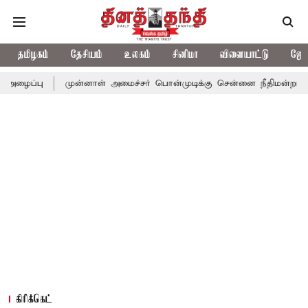
தமிழகம்
தேசியம்
உலகம்
சினிமா
விளையாட்டு
ஜோத
முன்னாள் அமைச்சர் பொன்முடிக்கு சென்னை நீதிமன்றம் பிடிவாராண்ட்
கிரிக்கெட்