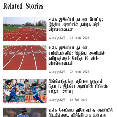
Related Stories
உலக ஜூனியர் தடகள போட்டி:
இந்திய அணியில் தமிழக வீரர்-
வீராங்கனைகள்
தினத்தந்தி
04 Aug 2026
உலக ஜூனியர் தடகள
சாம்பியன்ஷிப்: இந்திய அணியில்
தமிழகத்தைச் சேர்ந்த 10 வீரர்-
வீராங்கனைகள்
தினத்தந்தி
03 Aug 2026
இங்கிலாந்துக்கு எதிரான ஒருநாள்
தொடர்: இந்திய அணியில் பிரின்ஸ்
யாதவ் சேர்ப்பு
தினத்தந்தி
12 Jul 2026
உலக கோப்பை ஹீரோவுக்கு அணியில்
இடமில்லை.. விசித்திரமாக உள்ளது