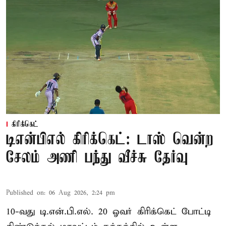
கிரிக்கெட்
டிஎன்பிஎல் கிரிக்கெட்: டாஸ் வென்ற
சேலம் அணி பந்து வீச்சு தேர்வு
Published on
:
06 Aug 2026, 2:24 pm
10-வது டி.என்.பி.எல். 20 ஓவர் கிரிக்கெட் போட்டி