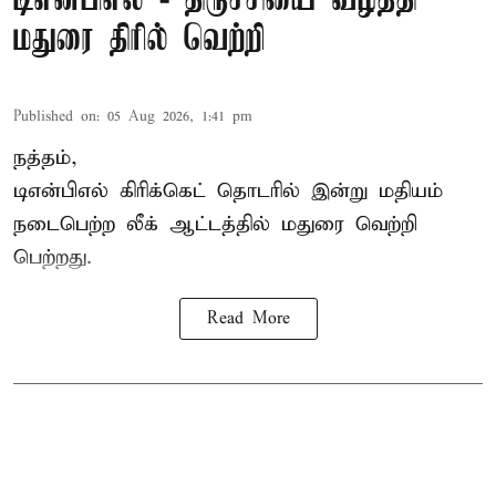
டிஎன்பிஎல் - திருச்சியை வீழ்த்தி
மதுரை திரில் வெற்றி
Published on
:
05 Aug 2026, 1:41 pm
நத்தம்,
டிஎன்பிஎல்
கிரிக்கெட் தொடரில் இன்று மதியம்
நடைபெற்ற லீக் ஆட்டத்தில் மதுரை வெற்றி
பெற்றது.
Read More