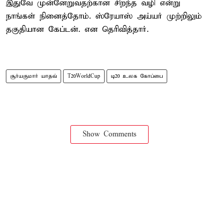
இதுவே முன்னேறுவதற்கான சிறந்த வழி என்று
நாங்கள் நினைத்தோம். ஸ்ரேயாஸ் அய்யர் முற்றிலும்
தகுதியான கேப்டன். என தெரிவித்தார்.
சூர்யகுமார் யாதவ்
T20WorldCup
டி20 உலக கோப்பை
Show Comments