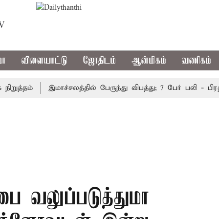
TV
மா
விளையாட்டு
ஜோதிடம்
ஆன்மிகம்
வணிகம்
த்தம்
இமாச்சலத்தில் பேருந்து விபத்து; 7 பேர் பலி - பிரதமர
்பை வலுப்படுத்துமா