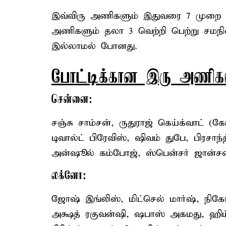
இவ்விரு அணிகளும் இதுவரை 7 முறை நே
அணிகளும் தலா 3 வெற்றி பெற்று சமநில
இல்லாமல் போனது.
போட்டிக்கான இரு அணிகள
சென்னை:
சஞ்சு சாம்சன், ருதுராஜ் கெய்க்வாட் (கேப
டிவால்ட் பிரேவிஸ், ஷிவம் துபே, பிரசாந
அன்ஷூல் கம்போஜ், ஸ்பென்சர் ஜான்சன்
லக்னோ:
ஜோஷ் இங்லிஸ், மிட்செல் மார்ஷ், நிகோல
அக்ஷத் ரகுவன்ஷி, ஷபாஸ் அகமது, ஹிம