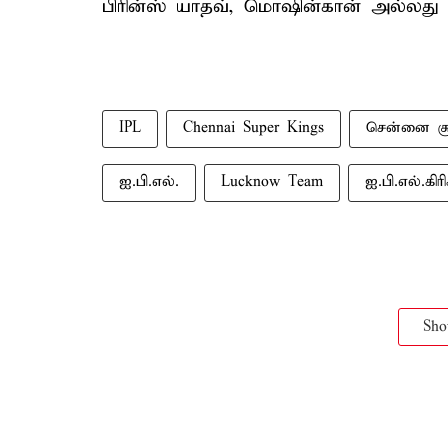
பிரின்ஸ் யாதவ், மொஷின்கான் அல்லது த
IPL
Chennai Super Kings
சென்னை சூப
ஐ.பி.எல்.
Lucknow Team
ஐ.பி.எல்.கிர
Sh