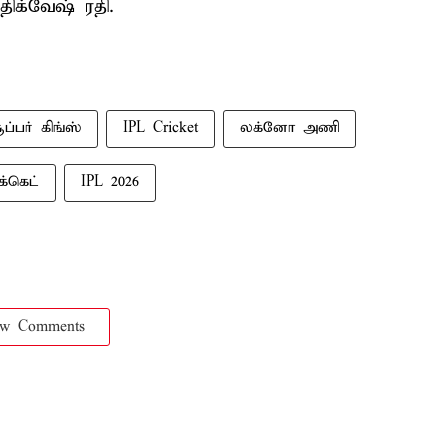
ிக்வேஷ் ரதி.
்பர் கிங்ஸ்
IPL Cricket
லக்னோ அணி
ிக்கெட்
IPL 2026
ow Comments