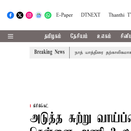
E-Paper
DTNEXT
Thanthi 
தமிழகம்
தேசியம்
உலகம்
சினி
Breaking News
ை - சுப்ரீம் கோர்ட்டு
அமர்நாத் யாத்திரை தற்காலிகமாக நிறு
கிரிக்கெட்
அடுத்த சுற்று வாய்ப