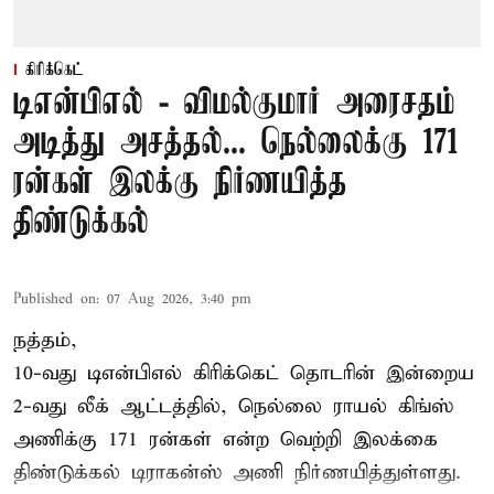
கிரிக்கெட்
டிஎன்பிஎல் - விமல்குமார் அரைசதம்
அடித்து அசத்தல்... நெல்லைக்கு 171
ரன்கள் இலக்கு நிர்ணயித்த
திண்டுக்கல்
Published on
:
07 Aug 2026, 3:40 pm
நத்தம்,
10-வது
டிஎன்பிஎல்
கிரிக்கெட் தொடரின் இன்றைய
2-வது லீக் ஆட்டத்தில், நெல்லை ராயல் கிங்ஸ்
அணிக்கு 171 ரன்கள் என்ற வெற்றி இலக்கை
திண்டுக்கல் டிராகன்ஸ் அணி நிர்ணயித்துள்ளது.