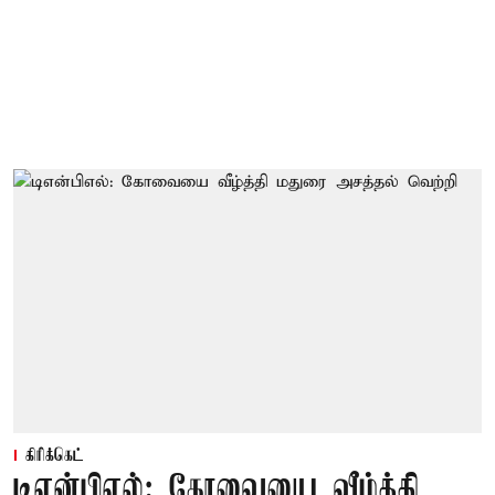
கிரிக்கெட்
டிஎன்பிஎல்: கோவையை வீழ்த்தி