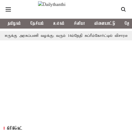
தமிழகம்
தேசியம்
உலகம்
சினிமா
விளையாட்டு
ஜோத
்கு அரசுப்பணி வழக்கு; வரும் 14ம்தேதி சுப்ரீம்கோர்ட்டில் விசாரணை
அ
கிரிக்கெட்