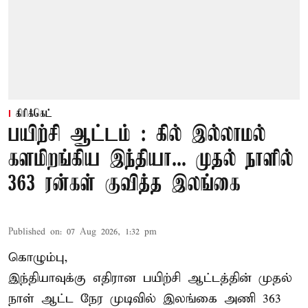
கிரிக்கெட்
பயிற்சி ஆட்டம் : கில் இல்லாமல்
களமிறங்கிய இந்தியா... முதல் நாளில்
363 ரன்கள் குவித்த இலங்கை
Published on
:
07 Aug 2026, 1:32 pm
கொழும்பு,
இந்தியாவுக்கு எதிரான பயிற்சி ஆட்டத்தின் முதல்
நாள் ஆட்ட நேர முடிவில்
இலங்கை
அணி 363