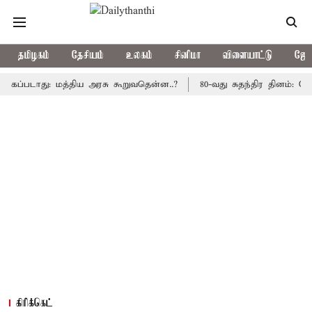
தமிழகம்
தேசியம்
உலகம்
சினிமா
விளையாட்டு
ஜோத
டாது: மத்திய அரசு கூறுவதென்ன..?
80-வது சுதந்திர தினம்: கோட்டை 
கிரிக்கெட்