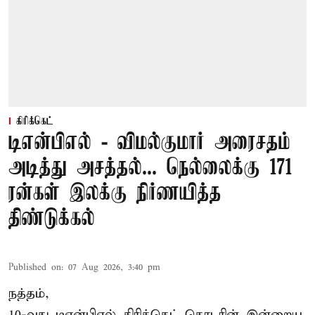
கிரிக்கெட்
டிஎன்பிஎல் - விமல்குமார் அரைசதம்
அடித்து அசத்தல்... நெல்லைக்கு 171
ரன்கள் இலக்கு நிர்ணயித்த
திண்டுக்கல்
Published on
:
07 Aug 2026, 3:40 pm
நத்தம்,
10-வது
டிஎன்பிஎல்
கிரிக்கெட் தொடரின் இன்றைய