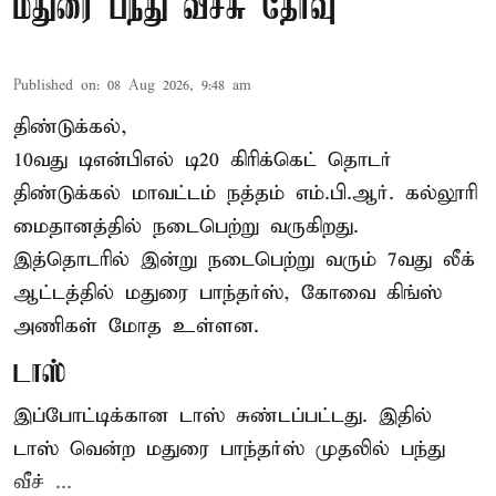
மதுரை பந்து வீச்சு தேர்வு
Published on
:
08 Aug 2026, 9:48 am
திண்டுக்கல்,
10வது டிஎன்பிஎல் டி20
கிரிக்கெட்
தொடர்
திண்டுக்கல் மாவட்டம் நத்தம் எம்.பி.ஆர். கல்லூரி
மைதானத்தில் நடைபெற்று வருகிறது.
இத்தொடரில் இன்று நடைபெற்று வரும் 7வது லீக்
ஆட்டத்தில் மதுரை பாந்தர்ஸ், கோவை கிங்ஸ்
அணிகள் மோத உள்ளன.
டாஸ்
இப்போட்டிக்கான டாஸ் சுண்டப்பட்டது. இதில்
டாஸ் வென்ற மதுரை பாந்தர்ஸ் முதலில் பந்து
வீச் ...