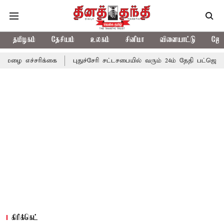
தமிழகம்
தேசியம்
உலகம்
சினிமா
விளையாட்டு
ஜோத
க்கை
புதுச்சேரி சட்டசபையில் வரும் 24ம் தேதி பட்ஜெட் தாக்கல் செய்
கிரிக்கெட்