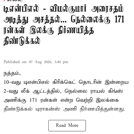
டிஎன்பிஎல் - விமல்குமார் அரைசதம்
அடித்து அசத்தல்... நெல்லைக்கு 171
ரன்கள் இலக்கு நிர்ணயித்த
திண்டுக்கல்
Published on
:
07 Aug 2026, 3:40 pm
நத்தம்,
10-வது
டிஎன்பிஎல்
கிரிக்கெட் தொடரின் இன்றைய
2-வது லீக் ஆட்டத்தில், நெல்லை ராயல் கிங்ஸ்
அணிக்கு 171 ரன்கள் என்ற வெற்றி இலக்கை
திண்டுக்கல் டிராகன்ஸ் அணி நிர்ணயித்துள்ளது.
Read More