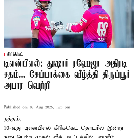
கிரிக்கெட்
டிஎன்பிஎல்: துஷார் ரஹேஜா அதிரடி
சதம்... சேப்பாக்கை வீழ்த்தி திருப்பூர்
அபார வெற்றி
Published on
:
07 Aug 2026, 1:25 pm
நத்தம்,
10-வது
டிஎன்பிஎல்
கிரிக்கெட் தொடரில் இன்று
நடைபெற்ற முதல் லீக் ஆட்டத்தில், ஐடிரீம்