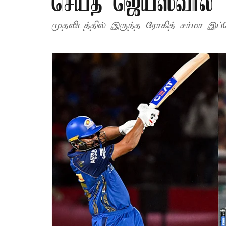
செய்த ஜெய்ஸ்வால்
முதலிடத்தில் இருந்த ரோகித் சர்மா இப்