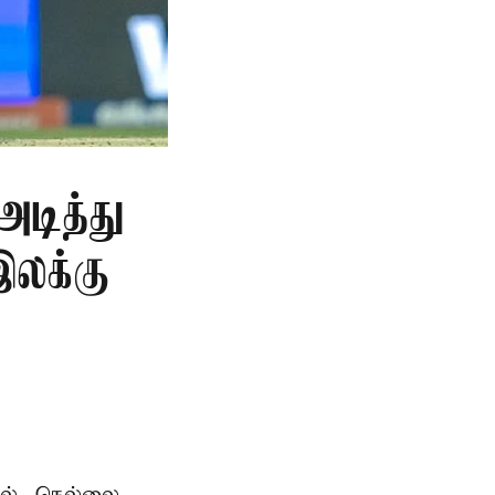
அடித்து
இலக்கு
ில், நெல்லை