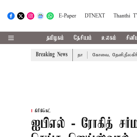
E-Paper
DTNEXT
Thanthi 
தமிழகம்
தேசியம்
உலகம்
சினி
Breaking News
்கை வாபஸ் பெற்றார் சங்கீதா
கோவை, தேனி,நீலகிரி ஆகிய மா
கிரிக்கெட்
ஐபிஎல் - ரோகித் ச