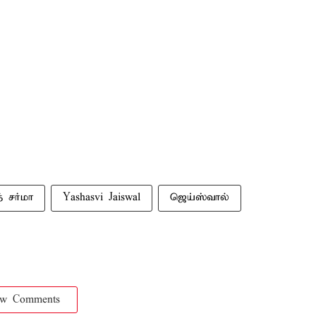
் சர்மா
Yashasvi Jaiswal
ஜெய்ஸ்வால்
ow Comments