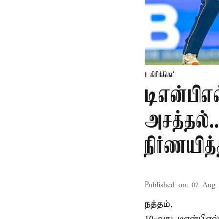
கிரிக்கெட்
டிஎன்பிஎ
அசத்தல்.
நிர்ணயித்
Published on
:
07 Aug 
நத்தம்,
10-வது
டிஎன்பிஎ