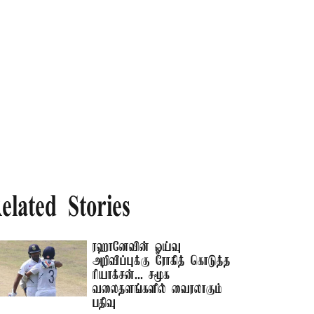
elated Stories
ரஹானேவின் ஓய்வு
அறிவிப்புக்கு ரோகித் கொடுத்த
ரியாக்சன்... சமூக
வலைதளங்களில் வைரலாகும்
பதிவு