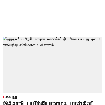
கால்பந்து
இத்தாலி பயிற்சியாளராக மான்சினி