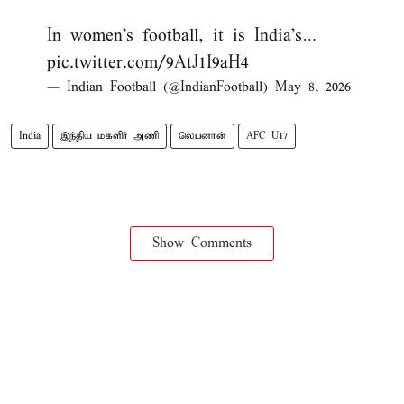
In women’s football, it is India’s…
pic.twitter.com/9AtJ1I9aH4
— Indian Football (@IndianFootball)
May 8, 2026
India
இந்திய மகளிர் அணி
லெபனான்
AFC U17
Show Comments