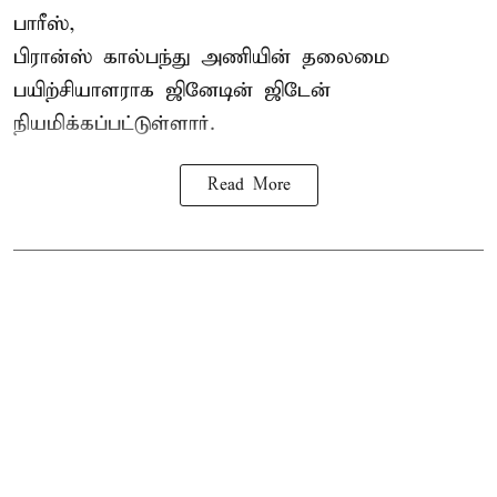
பாரீஸ்,
பிரான்ஸ்
கால்பந்து அணியின் தலைமை
பயிற்சியாளராக ஜினேடின் ஜிடேன்
நியமிக்கப்பட்டுள்ளார்.
Read More