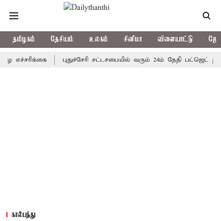
தமிழகம்
தேசியம்
உலகம்
சினிமா
விளையாட்டு
ஜோத
சரிக்கை
புதுச்சேரி சட்டசபையில் வரும் 24ம் தேதி பட்ஜெட் தாக்கல் ச
கால்பந்து