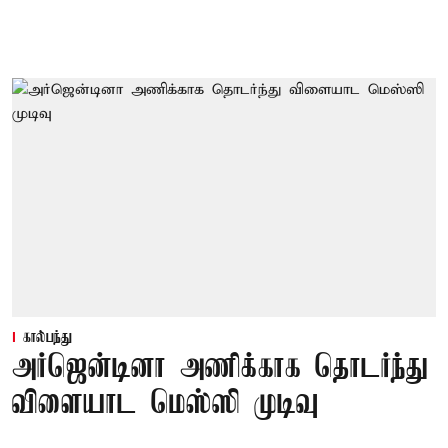
கால்பந்து
அர்ஜென்டினா அணிக்காக தொடர்ந்து
விளையாட மெஸ்ஸி முடிவு