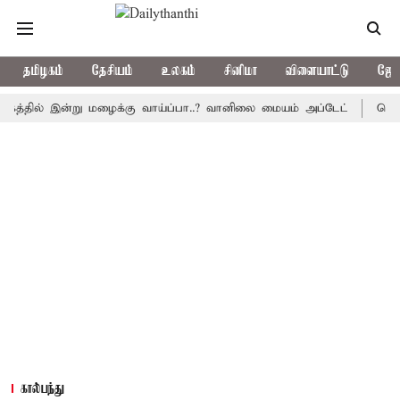
தமிழகம்
தேசியம்
உலகம்
சினிமா
விளையாட்டு
ஜோத
ல் இன்று மழைக்கு வாய்ப்பா..? வானிலை மையம் அப்டேட்
தொழிலில் ச
கால்பந்து