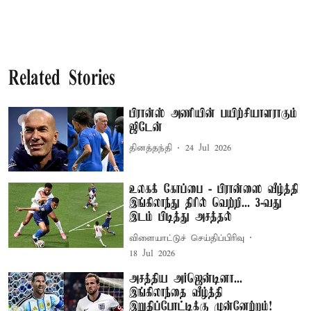
Related Stories
பிரான்ஸ் அணியின் பயிற்சியாளராகும்
ஜிடேன்
தினத்தந்தி
24 Jul 2026
உலகக் கோப்பை - பிரான்ஸை வீழ்த்தி
இங்கிலாந்து திரில் வெற்றி... 3-வது
இடம் பிடித்து அசத்தல்
விளையாட்டுச் செய்திப்பிரிவு
18 Jul 2026
அசத்திய அர்ஜென்டினா...
இங்கிலாந்தை வீழ்த்தி
இறுதிப்போட்டிக்கு முன்னேற்றம்!