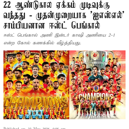
22 ஆண்டுகால ஏக்கம் முடிவுக்கு
வந்தது - முதன்முறையாக ’ஐஎஸ்எல்’
சாம்பியனான ஈஸ்ட் பெங்கால்
ஈஸ்ட் பெங்கால் அணி இன்டர் காஷி அணியை 2-1
என்ற கோல் கணக்கில் வீழ்த்தியது.