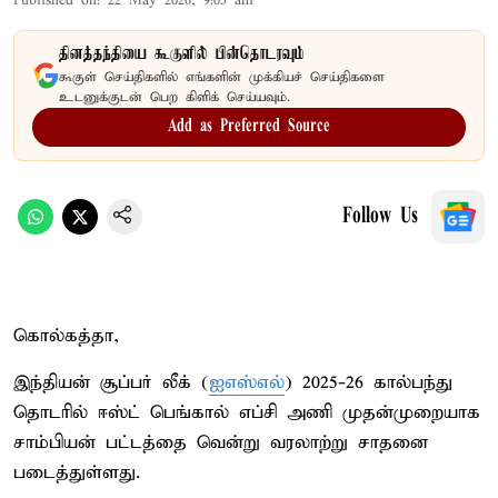
Published on
:
22 May 2026, 9:05 am
தினத்தந்தியை கூகுளில் பின்தொடரவும்
கூகுள் செய்திகளில் எங்களின் முக்கியச் செய்திகளை
உடனுக்குடன் பெற கிளிக் செய்யவும்.
Add as Preferred Source
Follow Us
கொல்கத்தா,
இந்தியன் சூப்பர் லீக் (
ஐஎஸ்எல்
) 2025-26 கால்பந்து
தொடரில் ஈஸ்ட் பெங்கால் எப்சி அணி முதன்முறையாக
சாம்பியன் பட்டத்தை வென்று வரலாற்று சாதனை
படைத்துள்ளது.