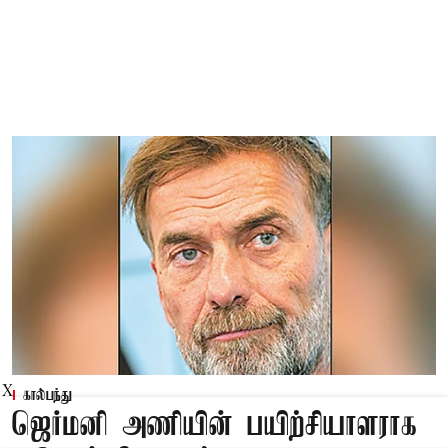
X
கால்பந்து
ஜெர்மனி அணியின் பயிற்சியாளராக