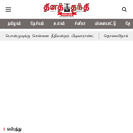
தமிழகம்
தேசியம்
உலகம்
சினிமா
விளையாட்டு
ஜோத
கு சென்னை நீதிமன்றம் பிடிவாராண்ட்
தொலைநோக்கு பார்வையுடன் க
கால்பந்து