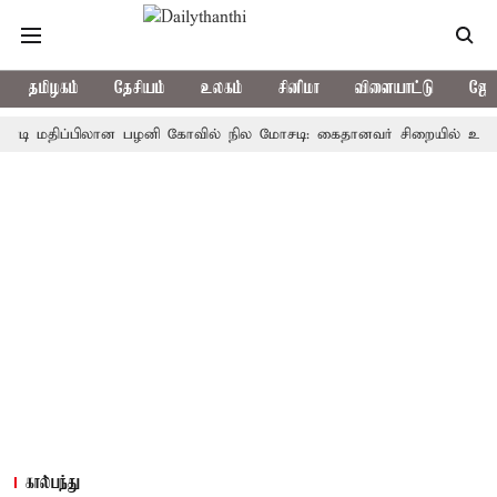
தமிழகம்
தேசியம்
உலகம்
சினிமா
விளையாட்டு
ஜோத
மதிப்பிலான பழனி கோவில் நில மோசடி: கைதானவர் சிறையில் உயிரிழப்பு
கால்பந்து