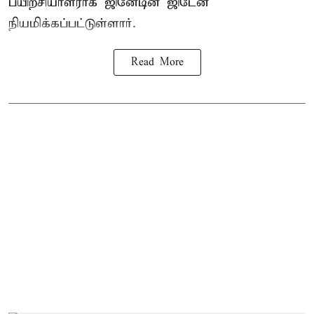
பயிற்சியாளராக ஜினேடின் ஜிடேன்
நியமிக்கப்பட்டுள்ளார்.
Read More