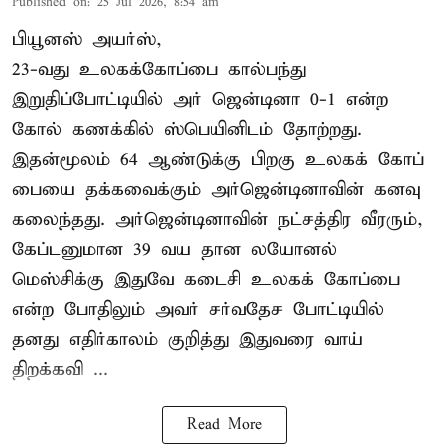
Published on
:
25 Jul 2026, 8:54 am
பியூனஸ் அயர்ஸ்,
23-வது உலகக்கோப்பை கால்பந்து
இறுதிப்போட்டியில் அர் ஜென்டினா 0-1 என்ற
கோல் கணக்கில் ஸ்பெயினிடம் தோற்றது.
இதன்மூலம் 64 ஆண்டுக்கு பிறகு உலகக் கோப்
பையை தக்கவைக்கும் அர்ஜென்டினாவின் கனவு
கலைந்தது. அர்ஜென்டினாவின் நட்சத்திர வீரரும்,
கேப்டனுமான 39 வய தான லயோனல்
மெஸ்சிக்கு இதுவே கடைசி உலகக் கோப்பை
என்ற போதிலும் அவர் சர்வதேச போட்டியில்
தனது எதிர்காலம் குறித்து இதுவரை வாய்
திறக்கவி ...
Read More