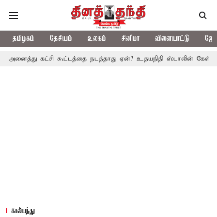
தமிழகம்
தேசியம்
உலகம்
சினிமா
விளையாட்டு
ஜோத
கட்சி கூட்டத்தை நடத்தாது ஏன்? உதயநிதி ஸ்டாலின் கேள்வி
த.வெ.க. 
கால்பந்து