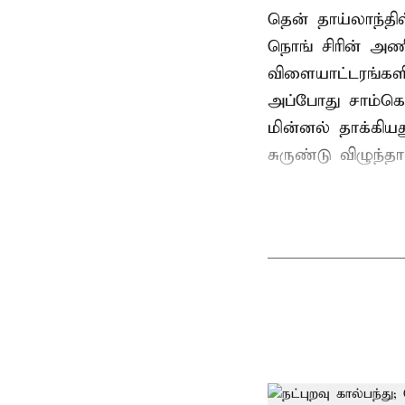
தென் தாய்லாந்தி
நொங் சிரின் அணி
விளையாட்டரங்களி
அப்போது சாம்கொ
மின்னல் தாக்கி
சுருண்டு விழுந்த