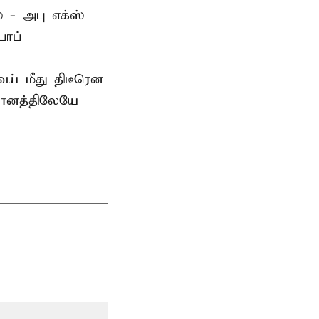
 - அபு எக்ஸ்
பாப்
் மீது திடீரென
தானத்திலேயே