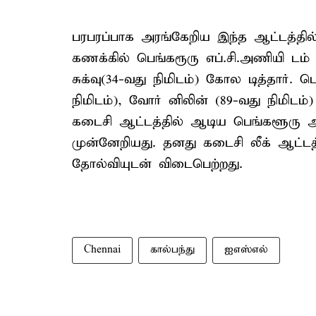
பரபரப்பாக அரங்கேறிய இந்த ஆட்டத்தி
கணக்கில் பெங்கரூரு எப்.சி.அணியி ட
சுக்வு(34-வது நிமிடம்) கோல டித்தார். 
நிமிடம்), வோர் னிலின் (89-வது நிமிடம்)
கடைசி ஆட்டத்தில் ஆடிய பெங்களூரு அ
முன்னேறியது. தனது கடைசி லீக் ஆ
தோல்வியுடன் விடைபெற்றது.
Chennai
கால்பந்து
ஐஎஸ்எல்