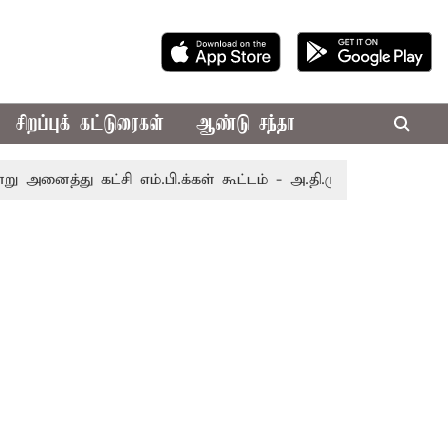
சிறப்புக் கட்டுரைகள்
ஆண்டு சந்தா
ு கட்சி எம்.பி.க்கள் கூட்டம் - அ.தி.மு.க., தி.மு.க. புறக்கணி