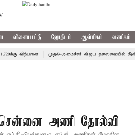
TV
மா
விளையாட்டு
ஜோதிடம்
ஆன்மிகம்
வணிகம்
க்கு விற்பனை
முதல்-அமைச்சர் விஜய் தலைமையில் இன்று அனைத்த
ு: சென்னை அணி தோல்வி
 எப்.சி.-பெங்களூரு எப்.சி. அணிகள் மோதின.