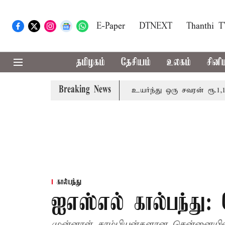
E-Paper
DTNEXT
Thanthi 
தமிழகம்
தேசியம்
உலகம்
சினி
Breaking News
தின் விலை சவரனுக்கு ரூ.520 உயர்ந்து ஒரு சவரன் ரூ.1,11,720
கால்பந்து
ஐஎஸ்எல் கால்பந்த
முன்னாள் சாம்பியன்களான சென்னையின்