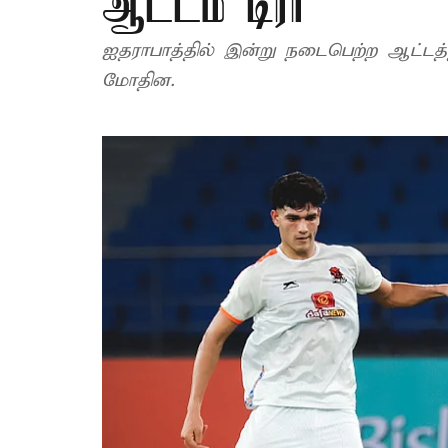
ஆட்டம் டிரா
ஐதராபாத்தில் இன்று நடைபெற்ற ஆட்டத்த
மோதின.