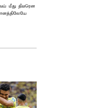
் மீது திடீரென
தானத்திலேயே