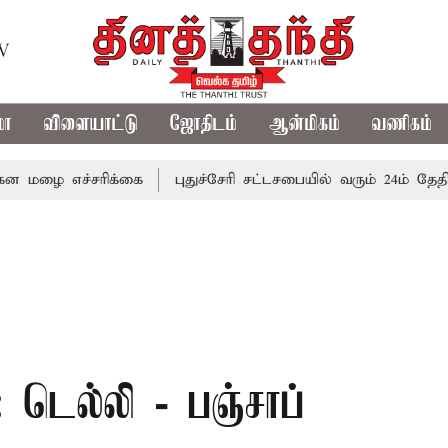
TV
மா
விளையாட்டு
ஜோதிடம்
ஆன்மிகம்
வணிகம்
்சரிக்கை
புதுச்சேரி சட்டசபையில் வரும் 24ம் தேதி பட்ஜெட் 
: டெல்லி - பஞ்சாப்