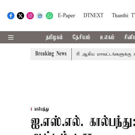
E-Paper
DTNEXT
Thanthi 
தமிழகம்
தேசியம்
உலகம்
சினி
Breaking News
ா
கோவை, தேனி,நீலகிரி ஆகிய மாவட்டங்களுக்கு கன மழை எச
கால்பந்து
ஐ.எஸ்.எல். கால்பந்து