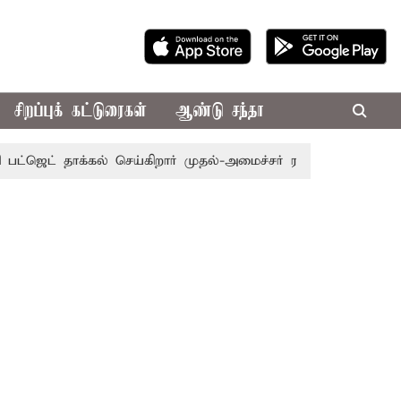
சிறப்புக் கட்டுரைகள்
ஆண்டு சந்தா
தாக்கல் செய்கிறார் முதல்-அமைச்சர் ரங்கசாமி
எதிர்க்கட்சிக