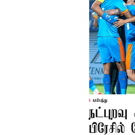
கால்பந்து
நட்புறவு
பிரேசில் 