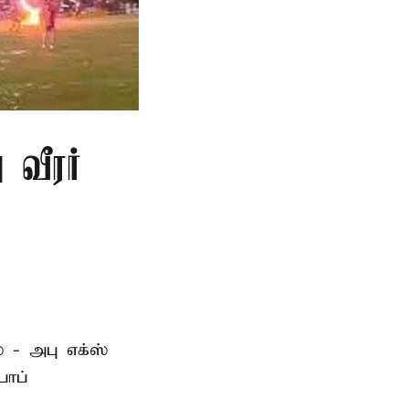
 வீரர்
 - அபு எக்ஸ்
பாப்