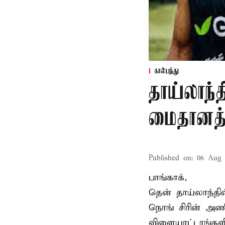
கால்பந்து
தாய்லாந்த
மைதானத்த
Published on
:
06 Aug 
பாங்காக்,
தென் தாய்லாந்தி
நொங் சிரின் அணி
விளையாட்டரங்களி