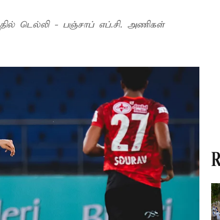
ில் டெல்லி - பஞ்சாப் எப்.சி. அணிகள்
R