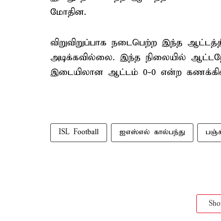
மோதின.
விறுவிறுப்பாக நடைபெற்ற இந்த ஆட்டத
அடிக்கவில்லை. இந்த நிலையில் ஆட்டநே
இடையிலான ஆட்டம் 0-0 என்ற கணக்கில் ட
ISL Football
ஐஎஸ்எல் கால்பந்து
பஞ்ச
Sh