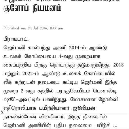
குளோப் நியமனம்
Published on
:
25 Jul 2026, 8:47 am
பிராங்பர்ட்,
ஜெர்மனி கால்பந்து அணி 2014-ம் ஆண்டு
உலகக் கோப்பையை 4-வது முறையாக
கைப்பற்றிய பிறகு தொடர்ந்து தடுமாறுகிறது. 2018
மற்றும் 2022-ம் ஆண்டு உலகக் கோப்பையில்
லீக் சுற்றுடன் நடையை கட்டிய ஜெர்மனி இந்த
முறை 2-வது சுற்றில் பராகுவேயிடம் பெனால்டி
ஷூட்-அவுட்டில் பணிந்தது. மோசமான தோல்வி
எதிரொலியாக பயிற்சியாளர் ஜூலியன்
X
நாகல்ஸ்மேன் விலகினார். இந்த நிலையில்
ஜெர்மனி அணியின் புதிய தலைமை பயிற்சி ...