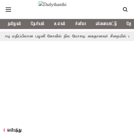
தமிழகம்
தேசியம்
உலகம்
சினிமா
விளையாட்டு
ஜோத
மதிப்பிலான பழனி கோவில் நில மோசடி: கைதானவர் சிறையில் உயிரிழப்பு
கால்பந்து