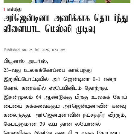
கால்பந்து
அர்ஜென்டினா அணிக்காக தொடர்ந்து
விளையாட மெஸ்ஸி முடிவு
Published on
:
25 Jul 2026, 8:54 am
பியூனஸ் அயர்ஸ்,
23-வது உலகக்கோப்பை கால்பந்து
இறுதிப்போட்டியில் அர் ஜென்டினா 0-1 என்ற
கோல் கணக்கில் ஸ்பெயினிடம் தோற்றது.
இதன்மூலம் 64 ஆண்டுக்கு பிறகு உலகக் கோப்
பையை தக்கவைக்கும் அர்ஜென்டினாவின் கனவு
கலைந்தது. அர்ஜென்டினாவின் நட்சத்திர வீரரும்,
கேப்டனுமான 39 வய தான லயோனல்
மெஸ்சிக்கு இதுவே கடைசி உலகக் கோப்பை