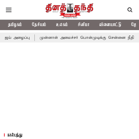
தமிழகம்
தேசியம்
உலகம்
சினிமா
விளையாட்டு
ஜோத
பு
முன்னாள் அமைச்சர் பொன்முடிக்கு சென்னை நீதிமன்றம் பிடிவாரா
கால்பந்து