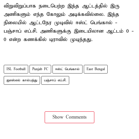
விறுவிறுப்பாக நடைபெற்ற இந்த ஆட்டத்தில் இரு
அணிகளும் எந்த கோலும் அடிக்கவில்லை. இந்த
நிலையில் ஆட்டநேர முடிவில் ஈஸ்ட் பெங்கால் -
பஞ்சாப் எப்.சி. அணிகளுக்கு இடையிலான ஆட்டம் 0 -
0 என்ற கணக்கில் டிராவில் முடிந்தது.
ISL Football
Punjab FC
ஈஸ்ட் பெங்கால்
East Bengal
ஐஎஸ்எல் கால்பந்து
பஞ்சாப் எப்.சி.
Show Comments