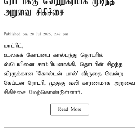
ரோட்ரிக்கு வெற்றிகரமாக முடிந்த
அறுவை சிகிச்சை
Published on
:
28 Jul 2026, 2:42 pm
மாட்ரிட்,
உலகக் கோப்பை கால்பந்து தொடரில்
ஸ்பெயினை சாம்பியனாக்கி, தொடரின் சிறந்த
வீரருக்கான 'கோல்டன் பால்' விருதை வென்ற
கேப்டன் ரோட்ரி, முதுகு வலி காரணமாக அறுவை
சிகிச்சை மேற்கொண்டுள்ளார்.
Read More