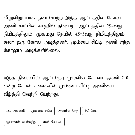
விறுவிறுப்பாக நடைபெற்ற இந்த ஆட்டத்தில் கோவா
அணி சார்பில் சாஹில் தவோரா ஆட்டத்தின் 29-வது
நிமிடத்திலும், முகமது நெமில் 45+3வது நிமிடத்திலும்
தலா ஒரு கோல் அடித்தனர். மும்பை சிட்டி அணி எந்த
கோலும் அடிக்கவில்லை.
இந்த நிலையில் ஆட்டநேர முடிவில் கோவா அணி 2-0
என்ற கோல் கணக்கில் மும்பை சிட்டி அணியை
வீழ்த்தி வெற்றி பெற்றது.
ISL Football
மும்பை சிட்டி
Mumbai City
FC Goa
ஐஎஸ்எல் கால்பந்து
எப்சி கோவா