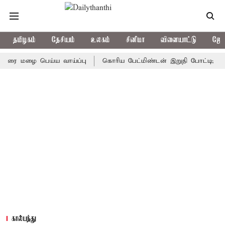
தமிழகம்
தேசியம்
உலகம்
சினிமா
விளையாட்டு
ஜோத
மழை பெய்ய வாய்ப்பு
கொரிய பேட்மிண்டன் இறுதி போட்டி; இந்திய வீ
கால்பந்து