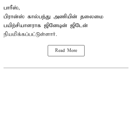
பாரீஸ்,
பிரான்ஸ்
கால்பந்து அணியின் தலைமை
பயிற்சியாளராக ஜினேடின் ஜிடேன்
நியமிக்கப்பட்டுள்ளார்.
Read More