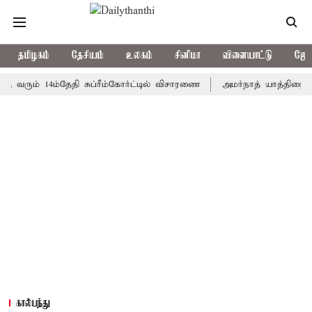
தமிழகம்
தேசியம்
உலகம்
சினிமா
விளையாட்டு
ஜோத
ம் 14ம்தேதி சுப்ரீம்கோர்ட்டில் விசாரணை
அமர்நாத் யாத்திரை தற்காலி
கால்பந்து