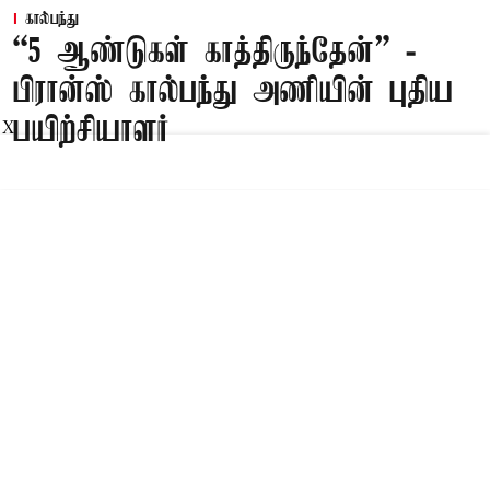
கால்பந்து
“5 ஆண்டுகள் காத்திருந்தேன்” -
பிரான்ஸ் கால்பந்து அணியின் புதிய
பயிற்சியாளர்
X
Published on
:
29 Jul 2026, 3:25 am
பாரீஸ்,
பிரான்ஸ்
கால்பந்து அணியின் தலைமை
பயிற்சியாளராக ஜினேடின் ஜிடேன்
நியமிக்கப்பட்டுள்ளார்.
Read More