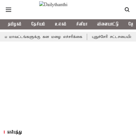
தமிழகம்
தேசியம்
உலகம்
சினிமா
விளையாட்டு
ஜோத
வட்டங்களுக்கு கன மழை எச்சரிக்கை
புதுச்சேரி சட்டசபையில் வரும் 
கால்பந்து