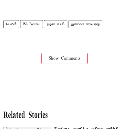
டெல்லி
ISL Football
ஒடிசா எப்.சி.
ஐஎஸ்எல் கால்பந்து
Show Comments
Related Stories