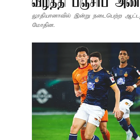
வீழ்த்தி பஞ்சாப் அண
லூதியானாவில் இன்று நடைபெற்ற ஆட்டத்
மோதின.