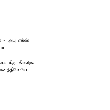
 - அபு எக்ஸ்
பாப்
் மீது திடீரென
தானத்திலேயே