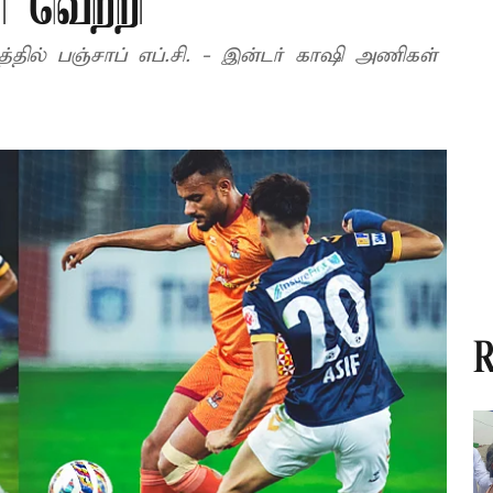
ி வெற்றி
தில் பஞ்சாப் எப்.சி. - இன்டர் காஷி அணிகள்
R