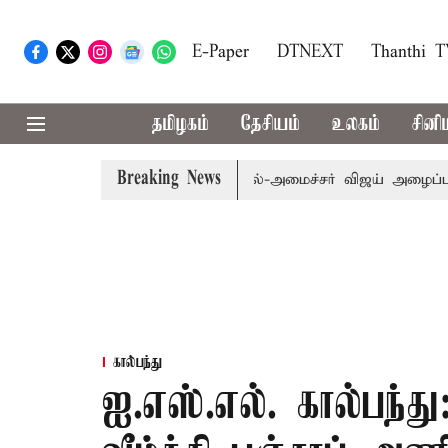
E-Paper
DTNEXT
Thanthi 
தமிழகம்
தேசியம்
உலகம்
சினி
Breaking News
.க்கள் கூட்டத்துக்கு முதல்-அமைச்சர் விஜய் அழைப்பு
முன்ன
கால்பந்து
ஐ.எஸ்.எல். கால்பந்