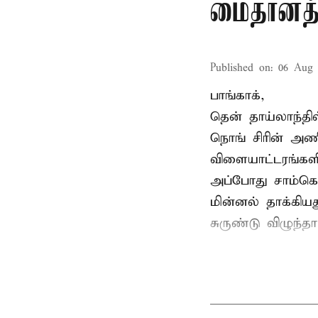
மைதானத்த
Published on
:
06 Aug 
பாங்காக்,
தென் தாய்லாந்தி
நொங் சிரின் அணி
விளையாட்டரங்களி
அப்போது சாம்கொ
மின்னல் தாக்கி
சுருண்டு விழுந்த