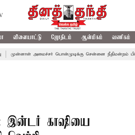
TV
மா
விளையாட்டு
ஜோதிடம்
ஆன்மிகம்
வணிகம்
ாள் அமைச்சர் பொன்முடிக்கு சென்னை நீதிமன்றம் பிடிவாராண்ட்
து: இன்டர் காஷியை