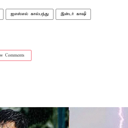
ஐஎஸ்எல் கால்பந்து
இன்டர் காஷி
ow Comments