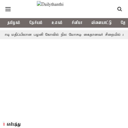
தமிழகம்
தேசியம்
உலகம்
சினிமா
விளையாட்டு
ஜோத
 மதிப்பிலான பழனி கோவில் நில மோசடி: கைதானவர் சிறையில் உயிரிழப்பு
கால்பந்து