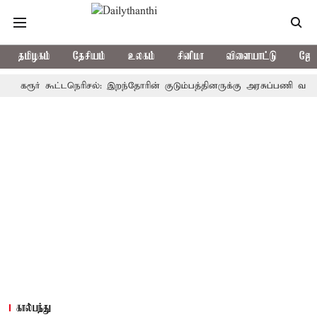
தமிழகம்
தேசியம்
உலகம்
சினிமா
விளையாட்டு
ஜோத
ூர் கூட்டநெரிசல்: இறந்தோரின் குடும்பத்தினருக்கு அரசுப்பணி வழக்கு; வரு
கால்பந்து