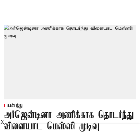
கால்பந்து
அர்ஜென்டினா அணிக்காக தொடர்ந்து
X
விளையாட மெஸ்ஸி முடிவு