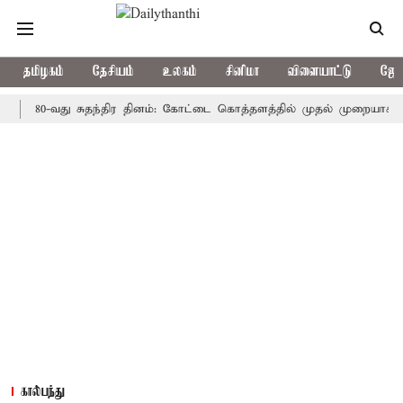
தமிழகம்
தேசியம்
உலகம்
சினிமா
விளையாட்டு
ஜோத
0-வது சுதந்திர தினம்: கோட்டை கொத்தளத்தில் முதல் முறையாக தேசிய கொ
கால்பந்து