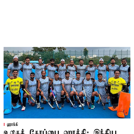
ஹாக்கி
உலகக் கோப்பை ஹாக்கி: இந்திய