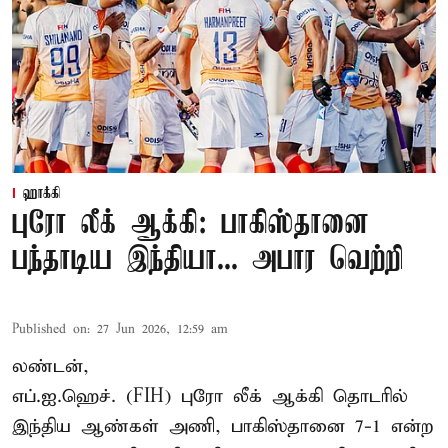
ஹாக்கி
புரோ லீக் ஆக்கி: பாகிஸ்தானை
பந்தாடிய இந்தியா... அபார வெற்றி
Published on
:
27 Jun 2026, 12:59 am
லண்டன்,
எப்.ஐ.ஹெச். (FIH)
புரோ லீக்
ஆக்கி தொடரில்
இந்திய ஆண்கள் அணி, பாகிஸ்தானை 7-1 என்ற