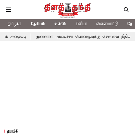
தமிழகம்
தேசியம்
உலகம்
சினிமா
விளையாட்டு
ஜோத
பு
முன்னாள் அமைச்சர் பொன்முடிக்கு சென்னை நீதிமன்றம் பிடிவாராண
ஹாக்கி