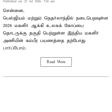
Published on
:
22 Jul 2026, 7:56 am
சென்னை,
பெல்ஜியம் மற்றும் நெதர்லாந்தில் நடைபெறவுள்ள
2026 மகளிர்
ஆக்கி
உலகக் கோப்பை
தொடருக்கு தகுதி பெற்றுள்ள இந்திய மகளிர்
அணியின் கம்பீர பயணத்தை தற்போது
பார்ப்போம்.
Read More