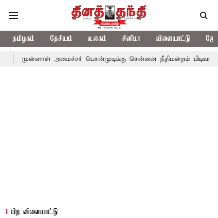
தமிழகம்
தேசியம்
உலகம்
சினிமா
விளையாட்டு
ஜோத
ாள் அமைச்சர் பொன்முடிக்கு சென்னை நீதிமன்றம் பிடிவாராண்ட்
தொல
பிற விளையாட்டு