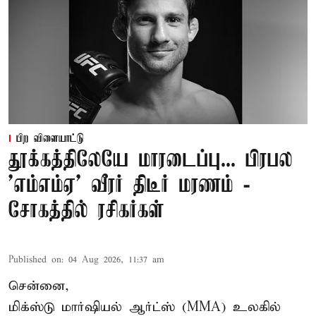
பிற விளையாட்டு
தூக்கத்திலேயே மாரடைப்பு... பிரபல
’எம்எம்ஏ’ வீரர் திடீர் மரணம் -
சோகத்தில் ரசிகர்கள்
Published on
:
04 Aug 2026, 11:37 am
சென்னை,
மிக்ஸ்டு மார்ஷியல் ஆர்ட்ஸ் (
MMA
) உலகில்