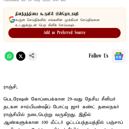
Published on
:
24 May 2026, 6:43 am
தினத்தந்தியை கூகுளில் பின்தொடரவும்
கூகுள் செய்திகளில் எங்களின் முக்கியச் செய்திகளை
உடனுக்குடன் பெற கிளிக் செய்யவும்.
Add as Preferred Source
Follow Us
ராஞ்சி,
பெடரேஷன் கோப்பைக்கான 29-வது தேசிய சீனியர்
தடகள சாம்பியன்ஷிப் போட்டி ஜார் கண்ட் தலைநகர்
ராஞ்சியில் நடைபெற்று வருகிறது. இதில்
ஆண்களுக்கான 100 மீட்டர் ஓட்டப்பந்தயத்தில் பஞ்சாப்