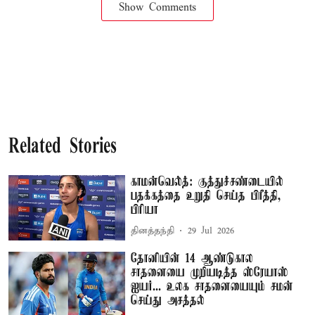
Show Comments
Related Stories
காமன்வெல்த்: குத்துச்சண்டையில்
பதக்கத்தை உறுதி செய்த பிரீத்தி,
பிரியா
தினத்தந்தி
29 Jul 2026
தோனியின் 14 ஆண்டுகால
சாதனையை முறியடித்த ஸ்ரேயாஸ்
ஐயர்... உலக சாதனையையும் சமன்
செய்து அசத்தல்