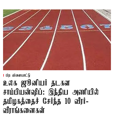
பிற விளையாட்டு
உலக ஜூனியர் தடகள
சாம்பியன்ஷிப்: இந்திய அணியில்
தமிழகத்தைச் சேர்ந்த 10 வீரர்-
வீராங்கனைகள்