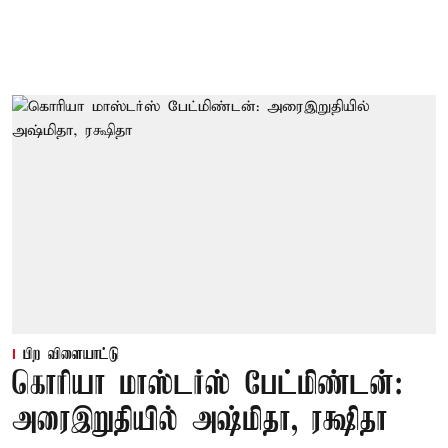
பிற விளையாட்டு
கொரியா மாஸ்டர்ஸ் பேட்மிண்டன்:
அரைஇறுதியில் அஷ்மிதா, ரக்ஷிதா