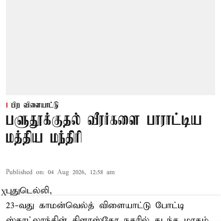
பிற விளையாட்டு
பளுதூக்குதல் வீரர்களை பாராட்டிய
மத்திய மந்திரி
Published on
:
04 Aug 2026, 12:58 am
புதுடெல்லி,
X
23-வது காமன்வெல்த் விளையாட்டு போட்டி
ஸ்காட்லாந்தின் கிளாஸ்கோ நகரில் கடந்த மாதம்