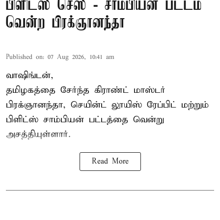
பிளிட்ஸ் செஸ் - சாம்பியன் பட்டம்
வென்ற பிரக்ஞானந்தா
Published on
:
07 Aug 2026, 10:41 am
வாஷிங்டன்,
தமிழகத்தை சேர்ந்த கிராண்ட் மாஸ்டர்
பிரக்ஞானந்தா
, செயின்ட் லூயிஸ் ரேப்பிட் மற்றும்
பிளிட்ஸ் சாம்பியன் பட்டத்தை வென்று
அசத்தியுள்ளார்.
Read More