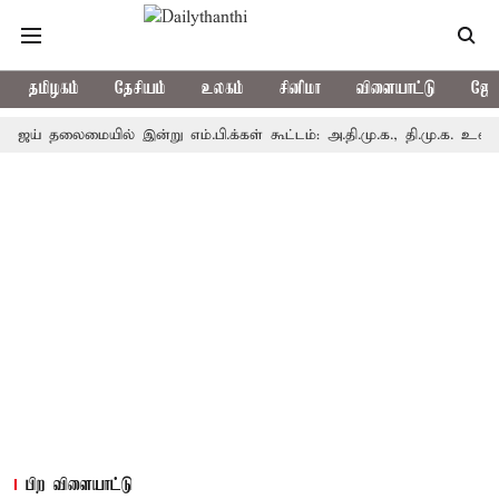
தமிழகம்
தேசியம்
உலகம்
சினிமா
விளையாட்டு
ஜோத
லைமையில் இன்று எம்.பி.க்கள் கூட்டம்: அ.தி.மு.க., தி.மு.க. உள்ளிட்ட எதிர
பிற விளையாட்டு