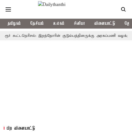
தமிழகம்
தேசியம்
உலகம்
சினிமா
விளையாட்டு
ஜோத
 கூட்டநெரிசல்: இறந்தோரின் குடும்பத்தினருக்கு அரசுப்பணி வழக்கு; வரும் 
பிற விளையாட்டு