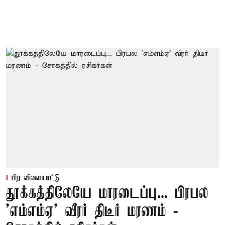
பிற விளையாட்டு
தூக்கத்திலேயே மாரடைப்பு... பிரபல
’எம்எம்ஏ’ வீரர் திடீர் மரணம் -