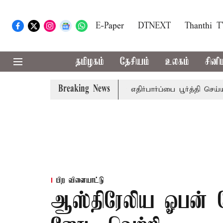
E-Paper
DTNEXT
Thanthi 
தமிழகம்
தேசியம்
உலகம்
சினி
Breaking News
.டி.பிரபாகர்
மக்களின் எதிர்பார்ப்பை பூர்த்தி செய்யாத பட்ஜ
பிற விளையாட்டு
ஆஸ்திரேலிய ஓபன் ப