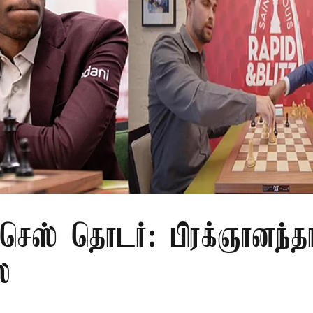
 செஸ் தொடர்: பிரக்ஞானந்த
ை