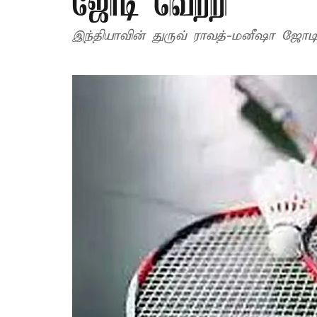
ஜோடி வெற்றி
இந்தியாவின் துருவ் ராவத்-மனீஷா ஜோ