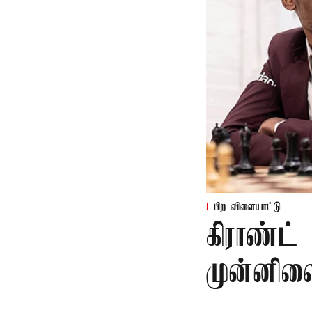
பிற விளையாட்டு
கிராண்ட்
முன்னில