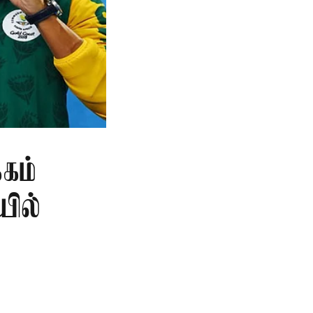
கம்
யில்