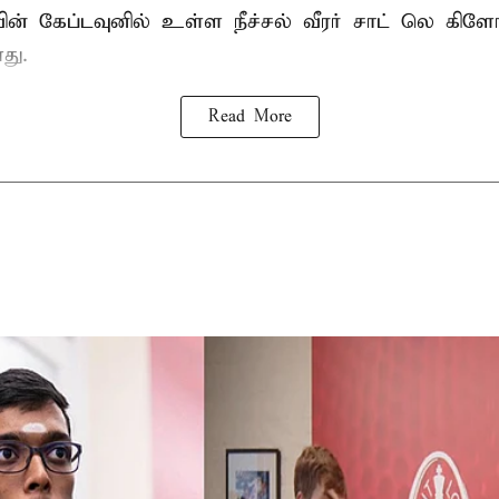
வின் கேப்டவுனில் உள்ள நீச்சல் வீரர் சாட் லெ கிளோ
து.
Read More