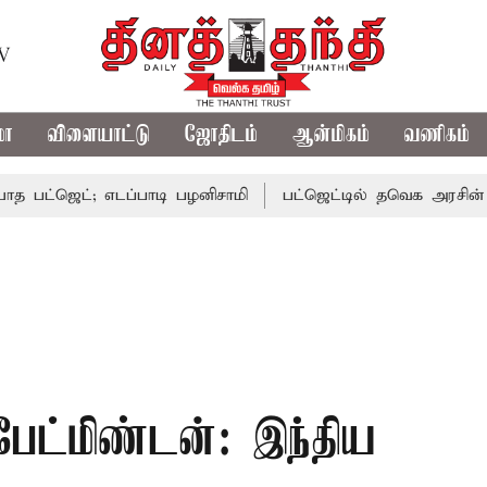
TV
மா
விளையாட்டு
ஜோதிடம்
ஆன்மிகம்
வணிகம்
ெட்; எடப்பாடி பழனிசாமி
பட்ஜெட்டில் தவெக அரசின் வாக்குறு
ேட்மிண்டன்: இந்திய