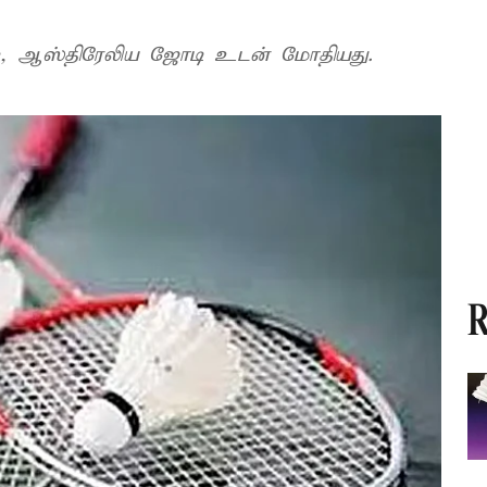
டி, ஆஸ்திரேலிய ஜோடி உடன் மோதியது.
R