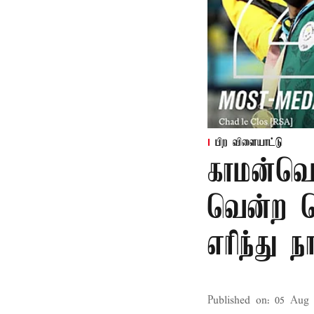
பிற விளையாட்டு
காமன்வெல
வென்ற தெ
எரிந்து ந
Published on
:
05 Aug 