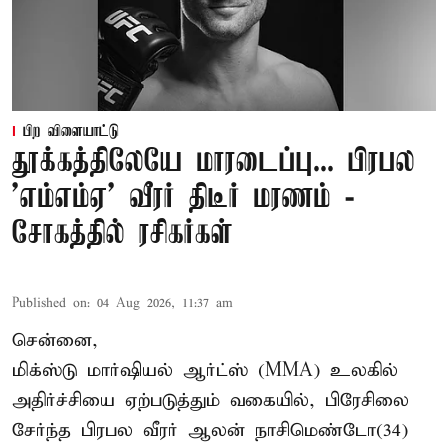
பிற விளையாட்டு
தூக்கத்திலேயே மாரடைப்பு... பிரபல
’எம்எம்ஏ’ வீரர் திடீர் மரணம் -
சோகத்தில் ரசிகர்கள்
Published on
:
04 Aug 2026, 11:37 am
சென்னை,
மிக்ஸ்டு மார்ஷியல் ஆர்ட்ஸ் (
MMA
) உலகில்
அதிர்ச்சியை ஏற்படுத்தும் வகையில், பிரேசிலை
சேர்ந்த பிரபல வீரர் ஆலன் நாசிமெண்டோ(34)