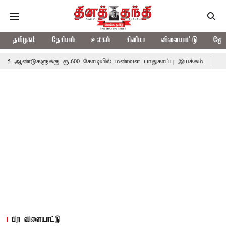
தமிழகம்
தேசியம்
உலகம்
சினிமா
விளையாட்டு
ஜோத
ுக்கு ரூ.600 கோடியில் மண்வள பாதுகாப்பு இயக்கம்
விவசாயிகளுக்க
பிற விளையாட்டு