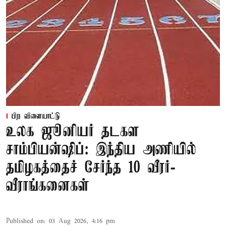
பிற விளையாட்டு
உலக ஜூனியர் தடகள
சாம்பியன்ஷிப்: இந்திய அணியில்
தமிழகத்தைச் சேர்ந்த 10 வீரர்-
வீராங்கனைகள்
Published on
:
03 Aug 2026, 4:16 pm