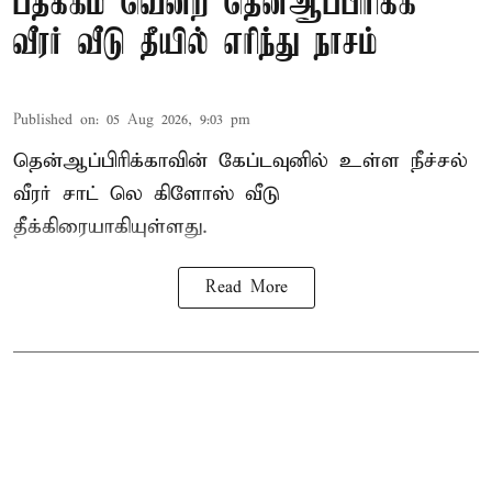
பதக்கம் வென்ற தென்ஆப்பிரிக்க
வீரர் வீடு தீயில் எரிந்து நாசம்
Published on
:
05 Aug 2026, 9:03 pm
தென்ஆப்பிரிக்காவின் கேப்டவுனில் உள்ள நீச்சல்
வீரர் சாட் லெ கிளோஸ் வீடு
தீக்கிரையாகியுள்ளது.
Read More