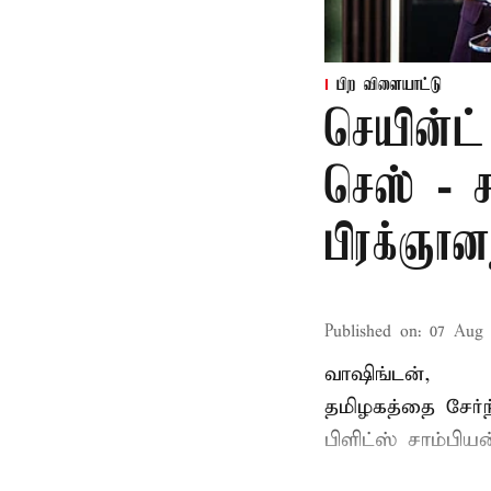
பிற விளையாட்டு
செயின்ட் 
செஸ் - ச
பிரக்ஞான
Published on
:
07 Aug 
வாஷிங்டன்,
தமிழகத்தை சேர்ந
பிளிட்ஸ் சாம்பிய