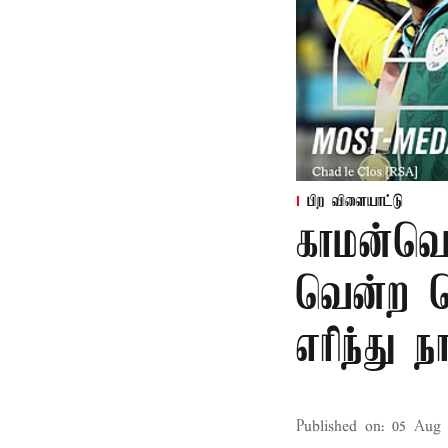
பிற விளையாட்டு
காமன்வெல
வென்ற தெ
எரிந்து ந
Published on
:
05 Aug 