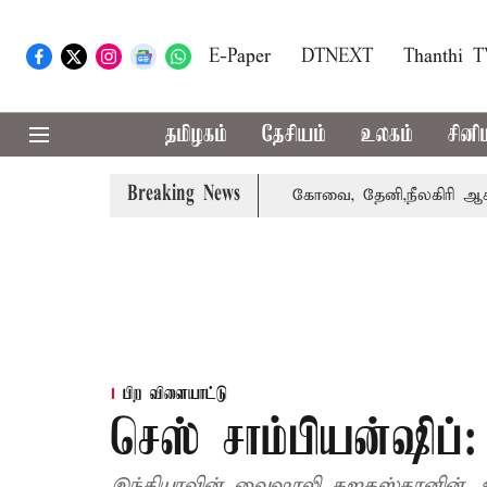
E-Paper
DTNEXT
Thanthi 
தமிழகம்
தேசியம்
உலகம்
சினி
Breaking News
வாபஸ் பெற்றார் சங்கீதா
கோவை, தேனி,நீலகிரி ஆகிய மாவட்ட
பிற விளையாட்டு
செஸ் சாம்பியன்ஷிப்
இந்தியாவின் வைஷாலி கஜகஸ்தானின் அ