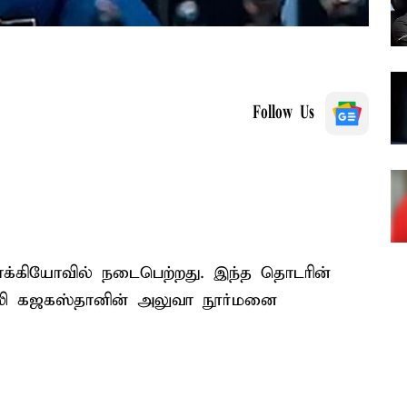
Follow Us
ோக்கியோவில் நடைபெற்றது. இந்த தொடரின்
ஷாலி கஜகஸ்தானின் அலுவா நூர்மனை