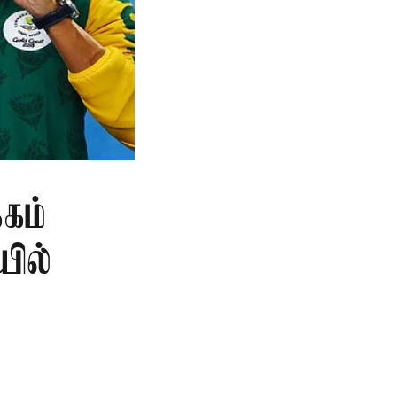
கம்
யில்