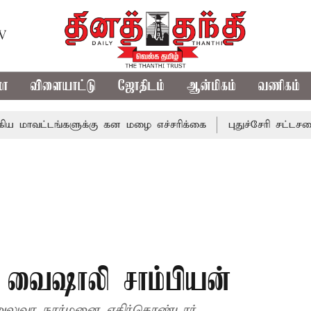
TV
மா
விளையாட்டு
ஜோதிடம்
ஆன்மிகம்
வணிகம்
ங்களுக்கு கன மழை எச்சரிக்கை
புதுச்சேரி சட்டசபையில் வரு
: வைஷாலி சாம்பியன்
லுவா நூர்மனை எதிர்கொண்டார்.