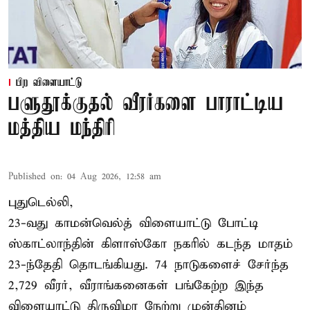
பிற விளையாட்டு
பளுதூக்குதல் வீரர்களை பாராட்டிய
மத்திய மந்திரி
Published on
:
04 Aug 2026, 12:58 am
புதுடெல்லி,
23-வது காமன்வெல்த் விளையாட்டு போட்டி
ஸ்காட்லாந்தின் கிளாஸ்கோ நகரில் கடந்த மாதம்
23-ந்தேதி தொடங்கியது. 74 நாடுகளைச் சேர்ந்த
2,729 வீரர், வீராங்கனைகள் பங்கேற்ற இந்த
விளையாட்டு திருவிழா நேற்று முன்தினம்