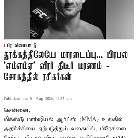
பிற விளையாட்டு
தூக்கத்திலேயே மாரடைப்பு... பிரபல
’எம்எம்ஏ’ வீரர் திடீர் மரணம் -
சோகத்தில் ரசிகர்கள்
Published on
:
04 Aug 2026, 11:37 am
சென்னை,
மிக்ஸ்டு மார்ஷியல் ஆர்ட்ஸ் (
MMA
) உலகில்
அதிர்ச்சியை ஏற்படுத்தும் வகையில், பிரேசிலை
சேர்ந்த பிரபல வீரர் ஆலன் நாசிமெண்டோ(34)