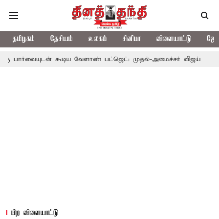
தமிழகம்
தேசியம்
உலகம்
சினிமா
விளையாட்டு
ஜோத
் கூடிய வேளாண் பட்ஜெட்: முதல்-அமைச்சர் விஜய்
தமிழக அரசியலி
பிற விளையாட்டு