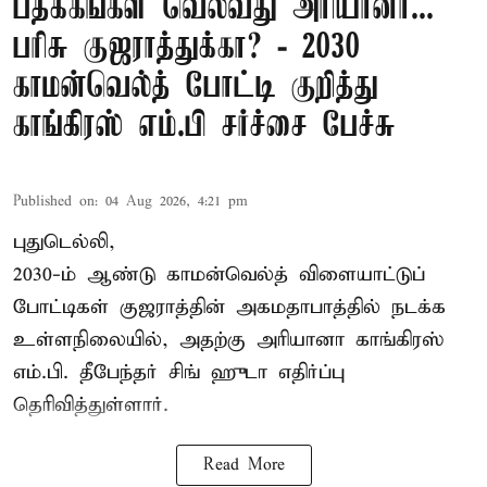
பதக்கங்கள் வெல்வது அரியானா...
பரிசு குஜராத்துக்கா? - 2030
காமன்வெல்த் போட்டி குறித்து
காங்கிரஸ் எம்.பி சர்ச்சை பேச்சு
Published on
:
04 Aug 2026, 4:21 pm
புதுடெல்லி,
2030-ம் ஆண்டு
காமன்வெல்த்
விளையாட்டுப்
போட்டிகள் குஜராத்தின் அகமதாபாத்தில் நடக்க
உள்ளநிலையில், அதற்கு அரியானா காங்கிரஸ்
எம்.பி. தீபேந்தர் சிங் ஹுடா எதிர்ப்பு
தெரிவித்துள்ளார்.
Read More