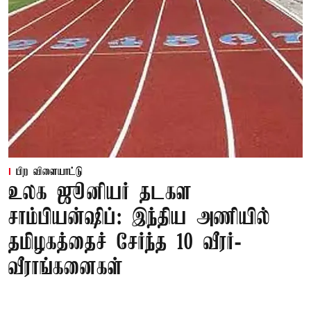
பிற விளையாட்டு
உலக ஜூனியர் தடகள
சாம்பியன்ஷிப்: இந்திய அணியில்
தமிழகத்தைச் சேர்ந்த 10 வீரர்-
வீராங்கனைகள்