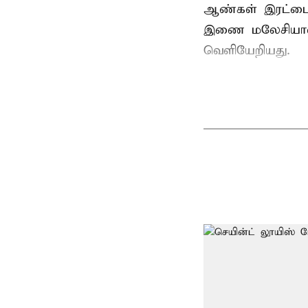
ஆண்கள் இரட்டையர
இணை மலேசியாவின
வெளியேறியது.