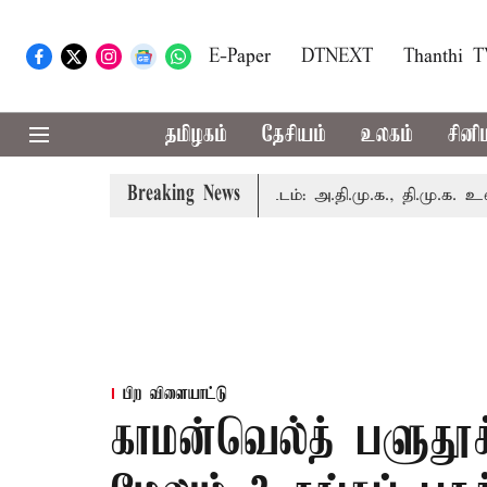
E-Paper
DTNEXT
Thanthi 
தமிழகம்
தேசியம்
உலகம்
சினி
Breaking News
ல் இன்று எம்.பி.க்கள் கூட்டம்: அ.தி.மு.க., தி.மு.க. உள்ளிட்ட 
பிற விளையாட்டு
காமன்வெல்த் பளுதூக்