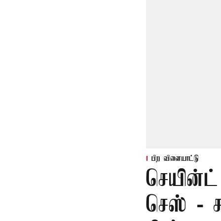
பிற விளையாட்டு
செயின்ட் 
செஸ் - ச