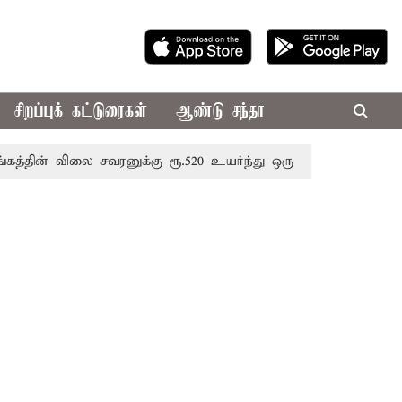
சிறப்புக் கட்டுரைகள்
ஆண்டு சந்தா
 விலை சவரனுக்கு ரூ.520 உயர்ந்து ஒரு சவரன் ரூ.1,11,720க்கு