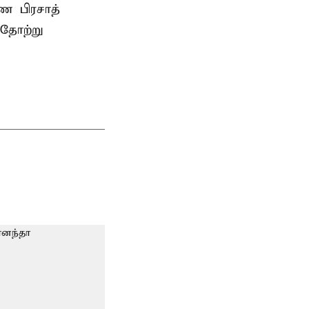
்ண பிரசாத்
தோற்று