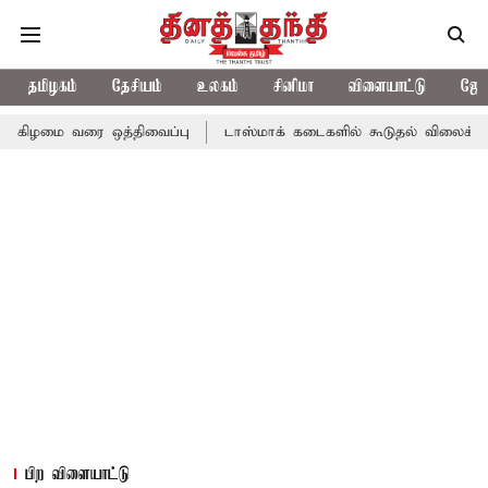
தமிழகம்
தேசியம்
உலகம்
சினிமா
விளையாட்டு
ஜோத
ை ஒத்திவைப்பு
டாஸ்மாக் கடைகளில் கூடுதல் விலைக்கு மதுவிற்றால்
பிற விளையாட்டு