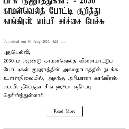
பரிசு குஜராத்துக்கா? - 2030
காமன்வெல்த் போட்டி குறித்து
காங்கிரஸ் எம்.பி சர்ச்சை பேச்சு
Published on
:
04 Aug 2026, 4:21 pm
புதுடெல்லி,
2030-ம் ஆண்டு
காமன்வெல்த்
விளையாட்டுப்
போட்டிகள் குஜராத்தின் அகமதாபாத்தில் நடக்க
உள்ளநிலையில், அதற்கு அரியானா காங்கிரஸ்
எம்.பி. தீபேந்தர் சிங் ஹுடா எதிர்ப்பு
தெரிவித்துள்ளார்.
Read More