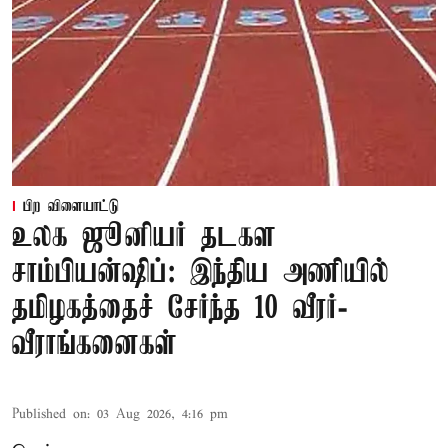
பிற விளையாட்டு
உலக ஜூனியர் தடகள
சாம்பியன்ஷிப்: இந்திய அணியில்
தமிழகத்தைச் சேர்ந்த 10 வீரர்-
வீராங்கனைகள்
Published on
:
03 Aug 2026, 4:16 pm