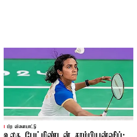
பிற விளையாட்டு
உலக பேட்மிண்டன் சாம்பியன்ஷிப்: