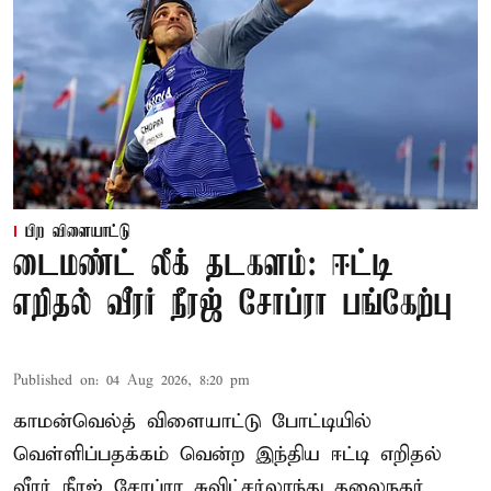
பிற விளையாட்டு
டைமண்ட் லீக் தடகளம்: ஈட்டி
எறிதல் வீரர் நீரஜ் சோப்ரா பங்கேற்பு
Published on
:
04 Aug 2026, 8:20 pm
காமன்வெல்த் விளையாட்டு போட்டியில்
வெள்ளிப்பதக்கம் வென்ற இந்திய ஈட்டி எறிதல்
வீரர் நீரஜ் சோப்ரா சுவிட்சர்லாந்து தலைநகர்