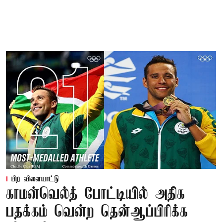
பிற விளையாட்டு
காமன்வெல்த் போட்டியில் அதிக
பதக்கம் வென்ற தென்ஆப்பிரிக்க