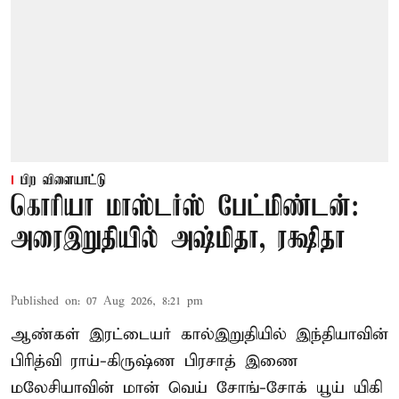
பிற விளையாட்டு
கொரியா மாஸ்டர்ஸ் பேட்மிண்டன்:
அரைஇறுதியில் அஷ்மிதா, ரக்ஷிதா
Published on
:
07 Aug 2026, 8:21 pm
ஆண்கள் இரட்டையர் கால்இறுதியில் இந்தியாவின்
பிரித்வி ராய்-கிருஷ்ண பிரசாத் இணை
மலேசியாவின் மான் வெய் சோங்-சோக் யூய் யிகி