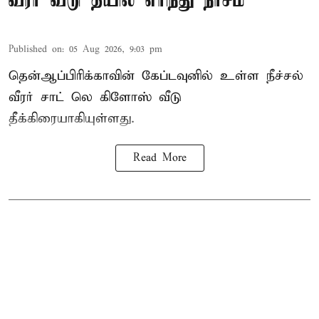
வீரர் வீடு தீயில் எரிந்து நாசம்
Published on
:
05 Aug 2026, 9:03 pm
தென்ஆப்பிரிக்காவின் கேப்டவுனில் உள்ள நீச்சல்
வீரர் சாட் லெ கிளோஸ் வீடு
தீக்கிரையாகியுள்ளது.
Read More