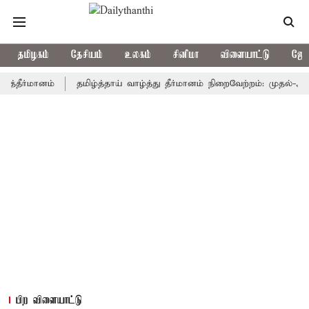
தமிழகம்
தேசியம்
உலகம்
சினிமா
விளையாட்டு
ஜோத
்மானம்
தமிழ்த்தாய் வாழ்த்து தீர்மானம் நிறைவேற்றம்: முதல்-அமைச்சர்
பிற விளையாட்டு