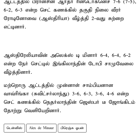
ஆட்டத்தில் பிரான்சின் ஆர்தர் ரின்டெர்க்னெச் 7-6 (7-5),
6-2, 6-3 என்ற செட் கணக்கில் தகுதி நிலை வீரர்
ரோடினோவை (ஆஸ்திரியா) வீழ்த்தி 2-வது சுற்றை
எட்டினார்.
ஆஸ்திரேலியாவின் அலெக்ஸ் டி மினார் 6-4, 6-4, 6-2
என்ற நேர் செட்டில் இங்கிலாந்தின் டோபி சாமுவேலை
வீழ்த்தினார்.
மற்றொரு ஆட்டத்தில் முன்னாள் சாம்பியனான
வாவ்ரிங்கா (சுவிட்சர்லாந்து) 3-6, 6-3, 3-6, 4-6 என்ற
செட் கணக்கில் நெதர்லாந்தின் ஜெஸ்பர் டீ ஜோங்கிடம்
தோற்று வெளியேறினார்.
டென்னிஸ்
Alex de Minaur
பிரெஞ்சு ஓபன்