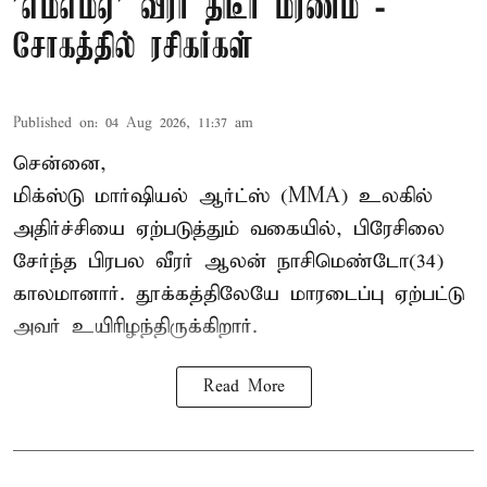
’எம்எம்ஏ’ வீரர் திடீர் மரணம் -
சோகத்தில் ரசிகர்கள்
Published on
:
04 Aug 2026, 11:37 am
சென்னை,
மிக்ஸ்டு மார்ஷியல் ஆர்ட்ஸ் (
MMA
) உலகில்
அதிர்ச்சியை ஏற்படுத்தும் வகையில், பிரேசிலை
சேர்ந்த பிரபல வீரர் ஆலன் நாசிமெண்டோ(34)
காலமானார். தூக்கத்திலேயே மாரடைப்பு ஏற்பட்டு
அவர் உயிரிழந்திருக்கிறார்.
Read More