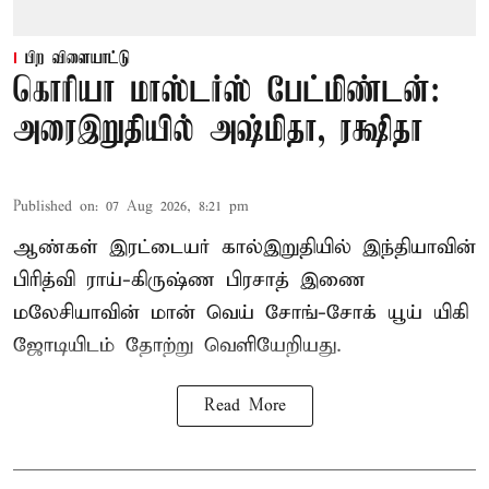
பிற விளையாட்டு
கொரியா மாஸ்டர்ஸ் பேட்மிண்டன்:
அரைஇறுதியில் அஷ்மிதா, ரக்ஷிதா
Published on
:
07 Aug 2026, 8:21 pm
ஆண்கள் இரட்டையர் கால்இறுதியில் இந்தியாவின்
பிரித்வி ராய்-கிருஷ்ண பிரசாத் இணை
மலேசியாவின் மான் வெய் சோங்-சோக் யூய் யிகி
ஜோடியிடம் தோற்று வெளியேறியது.
Read More