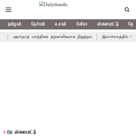
தமிழகம்
தேசியம்
உலகம்
சினிமா
விளையாட்டு
ஜோத
அமர்நாத் யாத்திரை தற்காலிகமாக நிறுத்தம்
இமாச்சலத்தில் பேருந்து
பிற விளையாட்டு