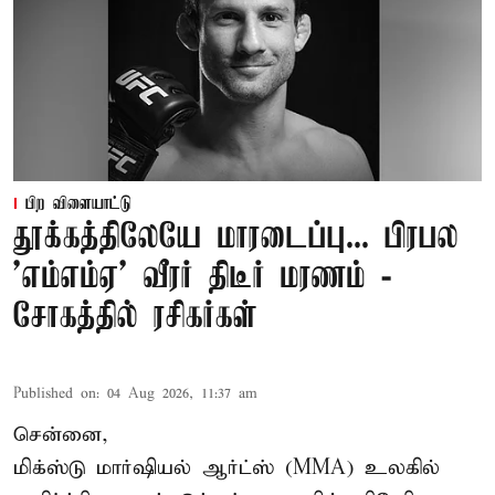
பிற விளையாட்டு
தூக்கத்திலேயே மாரடைப்பு... பிரபல
’எம்எம்ஏ’ வீரர் திடீர் மரணம் -
சோகத்தில் ரசிகர்கள்
Published on
:
04 Aug 2026, 11:37 am
சென்னை,
மிக்ஸ்டு மார்ஷியல் ஆர்ட்ஸ் (
MMA
) உலகில்