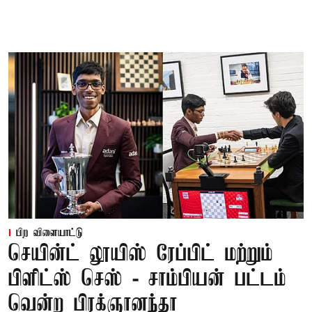
பிற விளையாட்டு
செயின்ட் லூயிஸ் ரேப்பிட் மற்றும்
பிளிட்ஸ் செஸ் - சாம்பியன் பட்டம்
வென்ற பிரக்ஞானந்தா