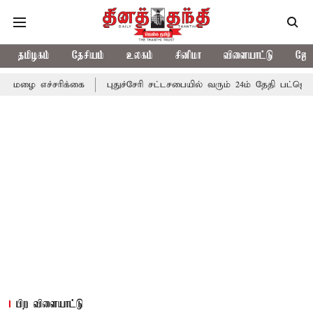
தமிழகம்
தேசியம்
உலகம்
சினிமா
விளையாட்டு
ஜோத
ிக்கை
புதுச்சேரி சட்டசபையில் வரும் 24ம் தேதி பட்ஜெட் தாக்கல் செ
பிற விளையாட்டு