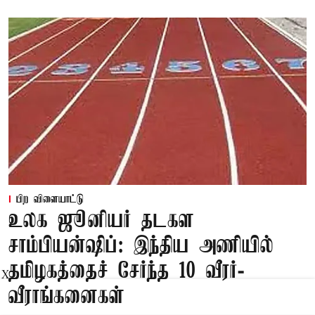
பிற விளையாட்டு
உலக ஜூனியர் தடகள
சாம்பியன்ஷிப்: இந்திய அணியில்
தமிழகத்தைச் சேர்ந்த 10 வீரர்-
X
வீராங்கனைகள்