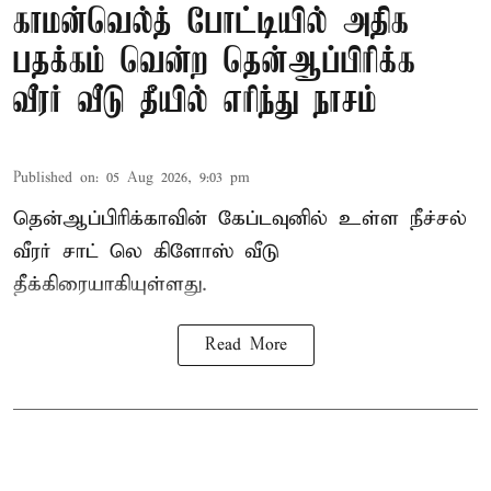
காமன்வெல்த் போட்டியில் அதிக
பதக்கம் வென்ற தென்ஆப்பிரிக்க
வீரர் வீடு தீயில் எரிந்து நாசம்
Published on
:
05 Aug 2026, 9:03 pm
தென்ஆப்பிரிக்காவின் கேப்டவுனில் உள்ள நீச்சல்
வீரர் சாட் லெ கிளோஸ் வீடு
தீக்கிரையாகியுள்ளது.
Read More