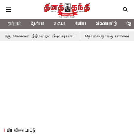
தமிழகம்
தேசியம்
உலகம்
சினிமா
விளையாட்டு
ஜோத
ை நீதிமன்றம் பிடிவாராண்ட்
தொலைநோக்கு பார்வையுடன் கூடிய வேள
பிற விளையாட்டு