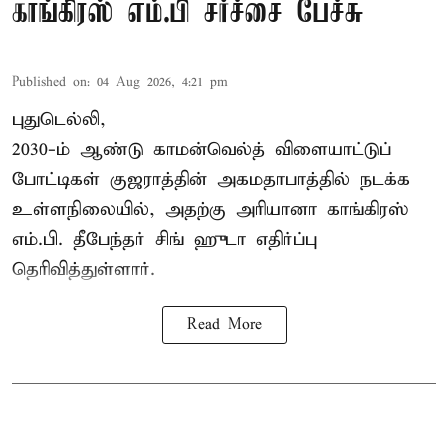
காங்கிரஸ் எம்.பி சர்ச்சை பேச்சு
Published on
:
04 Aug 2026, 4:21 pm
புதுடெல்லி,
2030-ம் ஆண்டு
காமன்வெல்த்
விளையாட்டுப்
போட்டிகள் குஜராத்தின் அகமதாபாத்தில் நடக்க
உள்ளநிலையில், அதற்கு அரியானா காங்கிரஸ்
எம்.பி. தீபேந்தர் சிங் ஹுடா எதிர்ப்பு
தெரிவித்துள்ளார்.
Read More