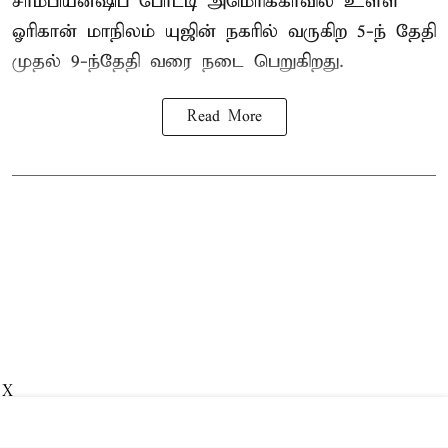
சாம்பியன்ஷிப் போட்டி அமெரிக்காவில் உள்ள
ஓரிகான் மாநிலம் யுஜின் நகரில் வருகிற 5-ந் தேதி
முதல் 9-ந்தேதி வரை நடை பெறுகிறது.
Read More
X