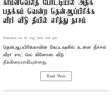
காமன்வெல்த் போட்டியில் அதிக
பதக்கம் வென்ற தென்ஆப்பிரிக்க
வீரர் வீடு தீயில் எரிந்து நாசம்
Published on
:
05 Aug 2026, 9:03 pm
தென்ஆப்பிரிக்காவின் கேப்டவுனில் உள்ள நீச்சல்
வீரர் சாட் லெ கிளோஸ் வீடு
தீக்கிரையாகியுள்ளது.
Read More