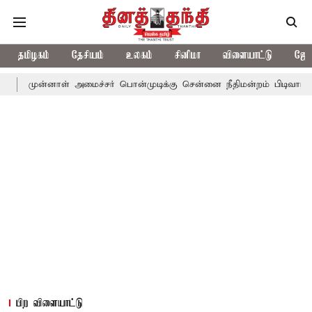
தமிழகம்
தேசியம்
உலகம்
சினிமா
விளையாட்டு
ஜோத
ாள் அமைச்சர் பொன்முடிக்கு சென்னை நீதிமன்றம் பிடிவாராண்ட்
தொல
பிற விளையாட்டு