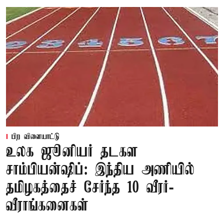
பிற விளையாட்டு
உலக ஜூனியர் தடகள
சாம்பியன்ஷிப்: இந்திய அணியில்
தமிழகத்தைச் சேர்ந்த 10 வீரர்-
வீராங்கனைகள்