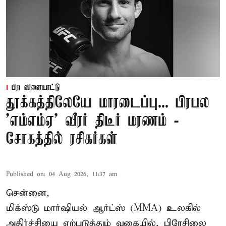
பிற விளையாட்டு
தூக்கத்திலேயே மாரடைப்பு... பிரபல
’எம்எம்ஏ’ வீரர் திடீர் மரணம் -
சோகத்தில் ரசிகர்கள்
Published on
:
04 Aug 2026, 11:37 am
சென்னை,
மிக்ஸ்டு மார்ஷியல் ஆர்ட்ஸ் (
MMA
) உலகில்
அதிர்ச்சியை ஏற்படுத்தும் வகையில், பிரேசிலை