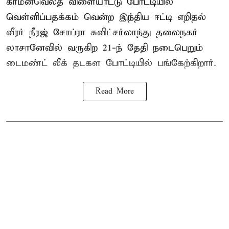
காமன்வெல்த் விளையாட்டு போட்டியில்
வெள்ளிப்பதக்கம் வென்ற இந்திய ஈட்டி எறிதல்
வீரர் நீரஜ் சோப்ரா சுவிட்சர்லாந்து தலைநகர்
லாசானேவில் வருகிற 21-ந் தேதி நடைபெறும்
டைமண்ட் லீக் தடகள போட்டியில் பங்கேற்கிறார்.
Read More