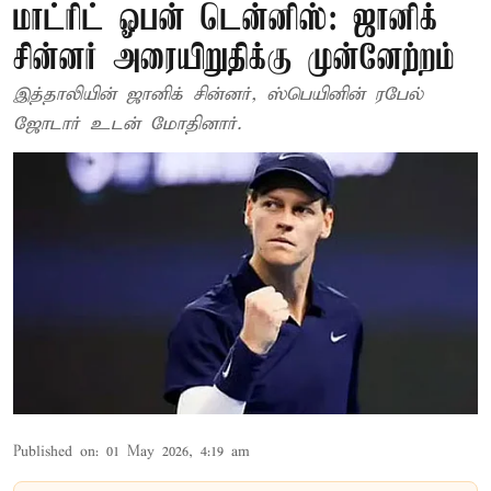
மாட்ரிட் ஓபன் டென்னிஸ்: ஜானிக்
சின்னர் அரையிறுதிக்கு முன்னேற்றம்
இத்தாலியின் ஜானிக் சின்னர், ஸ்பெயினின் ரபேல்
ஜோடார் உடன் மோதினார்.
Published on
:
01 May 2026, 4:19 am