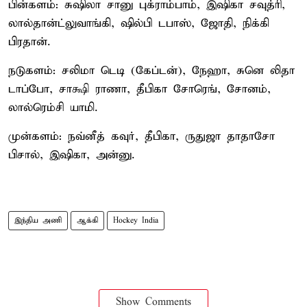
பின்களம்: சுஷிலா சானு புக்ராம்பாம், இஷிகா சவுத்ரி,
லால்தான்ட்லுவாங்கி, ஷில்பி டபாஸ், ஜோதி, நிக்கி
பிரதான்.
நடுகளம்: சலிமா டெடி (கேப்டன்), நேஹா, சுனெ லிதா
டாப்போ, சாக்ஷி ராணா, தீபிகா சோரெங், சோனம்,
லால்ரெம்சி யாமி.
முன்களம்: நவ்னீத் கவுர், தீபிகா, ருதுஜா தாதாசோ
பிசால், இஷிகா, அன்னு.
இந்திய அணி
ஆக்கி
Hockey India
Show Comments