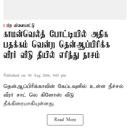
பிற விளையாட்டு
காமன்வெல்த் போட்டியில் அதிக
பதக்கம் வென்ற தென்ஆப்பிரிக்க
வீரர் வீடு தீயில் எரிந்து நாசம்
Published on
:
05 Aug 2026, 9:03 pm
தென்ஆப்பிரிக்காவின் கேப்டவுனில் உள்ள நீச்சல்
வீரர் சாட் லெ கிளோஸ் வீடு
தீக்கிரையாகியுள்ளது.
Read More