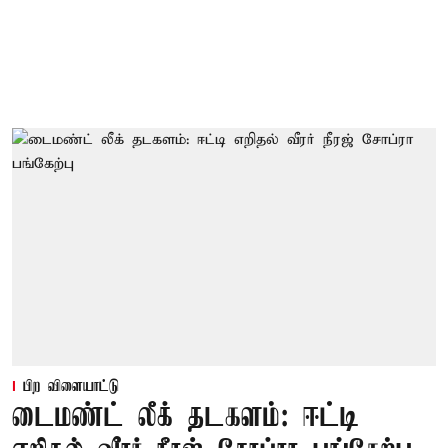
பிற விளையாட்டு
டைமண்ட் லீக் தடகளம்: ஈட்டி