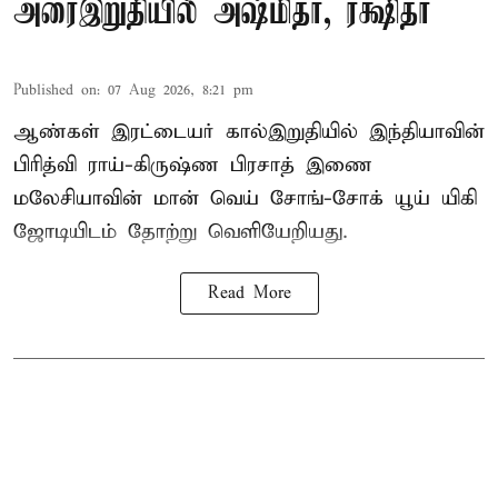
அரைஇறுதியில் அஷ்மிதா, ரக்ஷிதா
Published on
:
07 Aug 2026, 8:21 pm
ஆண்கள் இரட்டையர் கால்இறுதியில் இந்தியாவின்
பிரித்வி ராய்-கிருஷ்ண பிரசாத் இணை
மலேசியாவின் மான் வெய் சோங்-சோக் யூய் யிகி
ஜோடியிடம் தோற்று வெளியேறியது.
Read More