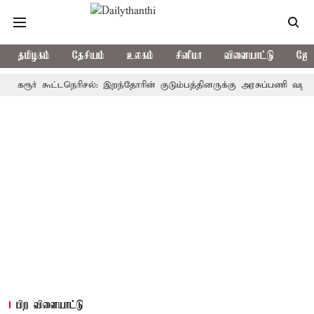
தமிழகம்
தேசியம்
உலகம்
சினிமா
விளையாட்டு
ஜோத
ர் கூட்டநெரிசல்: இறந்தோரின் குடும்பத்தினருக்கு அரசுப்பணி வழக்கு; வரும
பிற விளையாட்டு