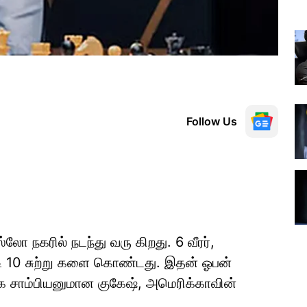
Follow Us
ோ நகரில் நடந்து வரு கிறது. 6 வீரர்,
டி 10 சுற்று களை கொண்டது. இதன் ஓபன்
 உலக சாம்பியனுமான குகேஷ், அமெரிக்காவின்