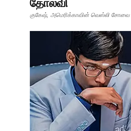
தோல்வி
குகேஷ், அமெரிக்காவின் வெஸ்லி சோவை 