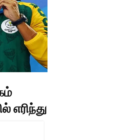
கம்
ல் எரிந்து