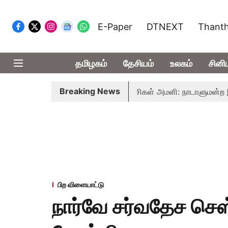
E-Paper
DTNEXT
Thanth
தமிழகம்
தேசியம்
உலகம்
சினி
Breaking News
-அமைச்சர் ரங்கசாமி
எதிர்க்கட்சிகள் அமளி: நாடாளுமன்ற இரு 
பிற விளையாட்டு
நார்வே சர்வதேச செஸ்