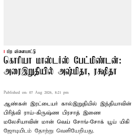
பிற விளையாட்டு
கொரியா மாஸ்டர்ஸ் பேட்மிண்டன்:
அரைஇறுதியில் அஷ்மிதா, ரக்ஷிதா
Published on
:
07 Aug 2026, 8:21 pm
ஆண்கள் இரட்டையர் கால்இறுதியில் இந்தியாவின்
பிரித்வி ராய்-கிருஷ்ண பிரசாத் இணை
மலேசியாவின் மான் வெய் சோங்-சோக் யூய் யிகி
ஜோடியிடம் தோற்று வெளியேறியது.