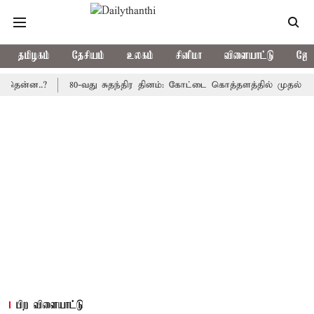
தமிழகம்
தேசியம்
உலகம்
சினிமா
விளையாட்டு
ஜோத
ன்ன..?
80-வது சுதந்திர தினம்: கோட்டை கொத்தளத்தில் முதல் முறைய
பிற விளையாட்டு