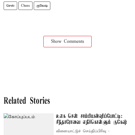
செஸ்
Chess
குகேஷ்
Show Comments
Related Stories
உலக செஸ் சாம்பியன்ஷிப்போட்டி:
சிந்தாரோவை எதிர்கொள்ளும் குகேஷ்
விளையாட்டுச் செய்திப்பிரிவு