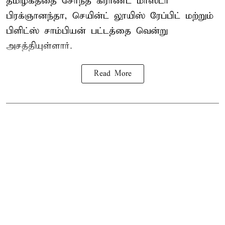
தமிழகத்தை சேர்ந்த கிராண்ட் மாஸ்டர்
பிரக்ஞானந்தா
, செயின்ட் லூயிஸ் ரேப்பிட் மற்றும்
பிளிட்ஸ் சாம்பியன் பட்டத்தை வென்று
அசத்தியுள்ளார்.
Read More