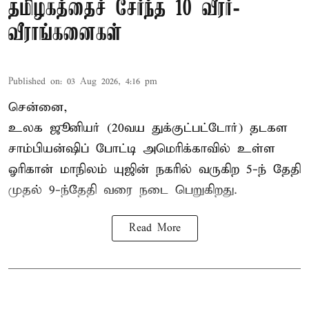
தமிழகத்தைச் சேர்ந்த 10 வீரர்-
வீராங்கனைகள்
Published on
:
03 Aug 2026, 4:16 pm
சென்னை,
உலக ஜூனியர் (20வய துக்குட்பட்டோர்) தடகள
சாம்பியன்ஷிப் போட்டி அமெரிக்காவில் உள்ள
ஓரிகான் மாநிலம் யுஜின் நகரில் வருகிற 5-ந் தேதி
முதல் 9-ந்தேதி வரை நடை பெறுகிறது.
Read More