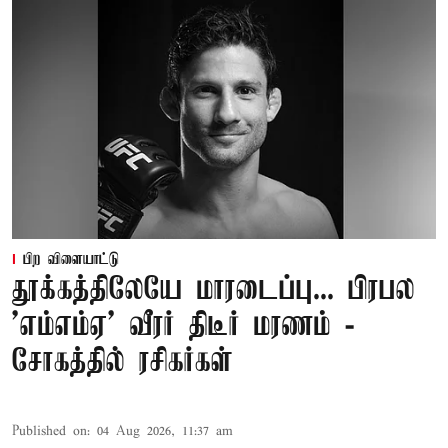
பிற விளையாட்டு
தூக்கத்திலேயே மாரடைப்பு... பிரபல
’எம்எம்ஏ’ வீரர் திடீர் மரணம் -
சோகத்தில் ரசிகர்கள்
Published on
:
04 Aug 2026, 11:37 am