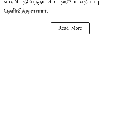
எம்.பி. தீபேந்தர் சிங் ஹுடா எதிர்ப்பு
தெரிவித்துள்ளார்.
Read More