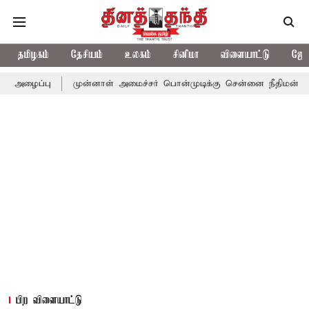
தமிழகம்
தேசியம்
உலகம்
சினிமா
விளையாட்டு
ஜோத
முன்னாள் அமைச்சர் பொன்முடிக்கு சென்னை நீதிமன்றம் பிடிவாராண்ட
பிற விளையாட்டு