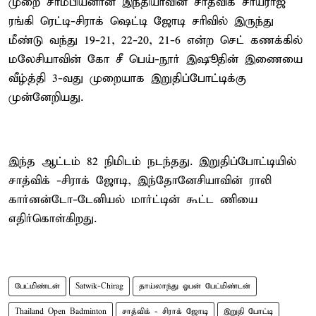
முறை சாம்பியனான இந்தியாவின் சாத்விக் சாய்ராஜ்
ரங்கி ரெட்டி-சிராக் ஷெட்டி ஜோடி சரிவில் இருந்து
மீண்டு வந்து 19-21, 22-20, 21-6 என்ற செட் கணக்கில்
மலேசியாவின் கோ சீ பெய்-நூர் இஷூதின் இணையை
வீழ்த்தி 3-வது முறையாக இறுதிப்போட்டிக்கு
முன்னேறியது.
இந்த ஆட்டம் 82 நிமிடம் நடந்தது. இறுதிப்போட்டியில்
சாத்விக் -சிராக் ஜோடி, இந்தோனேசியாவின் ராலி
கார்னன்டோ-டேனியல் மார்ட்டின் கூட்ட ணியை
எதிர்கொள்கிறது.
பேட்மிண்டன்
Satwik-Chirag
தாய்லாந்து ஓபன் பேட்மிண்டன்
Thailand Open Badminton
சாத்விக் - சிராக் ஜோடி
இறுதி போட்டி