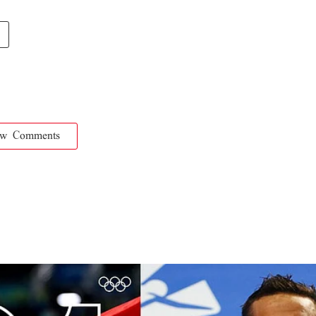
ow Comments