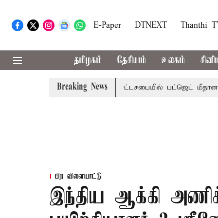
E-Paper
DTNEXT
Thanthi 
தமிழகம்
தேசியம்
உலகம்
சினி
Breaking News
ற்றமா?, தடுமாற்றமா?
சட்டசபையில் பட்ஜெட் மீதான விவாதம் இ
பிற விளையாட்டு
இந்திய ஆக்கி அணிக