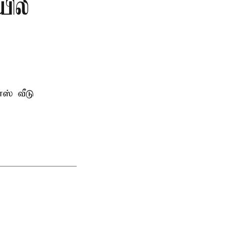
யில்
ஸ் வீடு