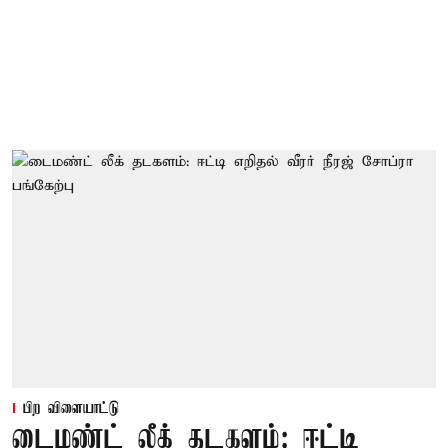
பிற விளையாட்டு
டைமண்ட் லீக் தடகளம்: ஈட்டி