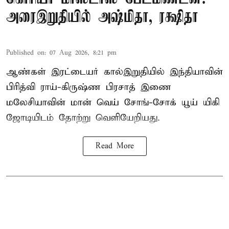
அரைஇறுதியில் அஷ்மிதா, ரக்ஷிதா
Published on
:
07 Aug 2026, 8:21 pm
ஆண்கள் இரட்டையர் கால்இறுதியில் இந்தியாவின்
பிரித்வி ராய்-கிருஷ்ண பிரசாத் இணை
மலேசியாவின் மான் வெய் சோங்-சோக் யூய் யிகி
ஜோடியிடம் தோற்று வெளியேறியது.
Read More