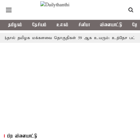
தமிழகம்
தேசியம்
உலகம்
சினிமா
விளையாட்டு
ஜோத
் தமிழக மக்களவை தொகுதிகள் 59 ஆக உயரும்: உத்தேச பட்டியல் இ
பிற விளையாட்டு